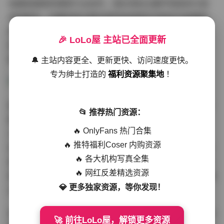
拍摄氛围把控堪称行业标杆。团队特别注重环境音效与视
觉的配合，在樱花林主题中甚至收录真实鸟鸣作为拍摄背
景音。多机位同步摄录的拍摄日志显示，每套写真的准备
🎉 LoLo屋 主站已全面更新
周期长达72小时，从服装熨烫角度到环境湿度控制都有严
格标准，这也是为何其成片总能传递出沉浸式氛围感。
🔔 主站内容更全、更新更快、访问速度更快。
专为绅士打造的
福利资源聚集地
！
博主气质塑造完美平衡纯欲边界。Misa呆呆以165cm的纤
📂 推荐热门资源：
细骨架驾驭多样造型，既能演绎学院风百褶裙的青春活
🔥 OnlyFans 热门合集
力，又能完美消化暗黑系哥特装扮。标志性的琥珀色瞳孔
🔥 推特福利Coser 内购资源
在特写镜头下会产生独特的琉璃质感，配合其独创的"呆式
🔥 各大机构写真全集
表情管理"——微张唇瓣配合下垂眼妆，形成极具记忆点的
🔥 网红反差精选资源
视觉符号。合集特别收录的48组动态live图，更立体展现其
💎 更多独家资源，等你发现！
从懵懂少女到轻熟风格的蜕变轨迹。
资源合集质量经专业测评显示：164套写真均采用原档PNG
🚀 前往LoLo屋，解锁更多资源