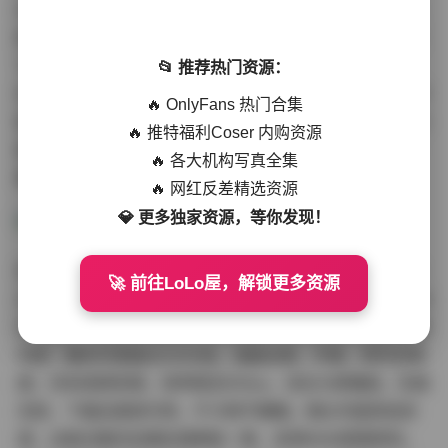
众的模特，她们不是流量网红，而是专注艺术表达的影像
缪斯。第23期主角之一，身姿修长，眼神深邃，完美诠释
“凝思”二字，每张4K超清影像都像在诉说内心独白。另一
📂 推荐热门资源：
位则以活力见长，动态捕捉下肢体伸展自如，92GB合集中
🔥 OnlyFans 热门合集
她的专辑足有10GB，风格从静态肖像到轻盈舞动，无缝切
🔥 推特福利Coser 内购资源
换。凝思摄影团队对博主选拔严苛，只选那些能与光影共
🔥 各大机构写真全集
舞的个体，确保艺术美学系列的品质恒定。
🔥 网红反差精选资源
💎 更多独家资源，等你发现！
资源合集质量是这套凝思摄影艺术美学系列23期的最大亮
🚀 前往LoLo屋，解锁更多资源
点。4K超清影像分辨率达3840x2160，色彩校准精准，动
态范围广，即使在暗部细节也无噪点。92GB大小对应海量
内容：静态写真超过2000张，涵盖全景、中景、特写多角
度；另有视频剪辑，帧率稳定60fps，适合大屏播放。压缩
无损，下载后直链可用，不卡顿不模糊。相比市面其他资
源，这套合集的后期处理更胜一筹，采用RAW原图转码，