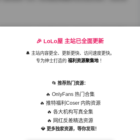
完全保留了原始画质。所有套图均采用4K分辨率输出，连窗纱纹理和
后期调色的一致性，虽然跨越两年拍摄周期，但柔和的奶咖色调始
🎉 LoLo屋 主站已全面更新
。资源包按拍摄时间分文件夹整理，附带三组未公开花絮，对摄影
🔔 主站内容更全、更新更快、访问速度更快。
专为绅士打造的
福利资源聚集地
！
。她擅长用肢体代替语言讲故事——蜷缩在沙发角落的姿势透着防
📂 推荐热门资源：
，而咬着发绳扎头发的动态抓拍则充满生活气息。这种去雕饰的真
🔥 OnlyFans 热门合集
。尤其在第12套《夜灯絮语》中，台灯暖光映照下的侧脸轮廓，将
🔥 推特福利Coser 内购资源
🔥 各大机构写真全集
[16套-6.03G]
🔥 网红反差精选资源
💎 更多独家资源，等你发现！