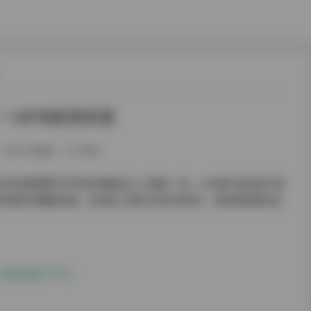
 1.8TB高清资源
264热度
0评论
的这套国模艺术写真合集着实让人眼前一亮。436套作品的庞大体
摄影领域的宝藏级资源。在连续三周的沉浸式浏览中，我逐渐梳理出这
清资源[1.8TB]