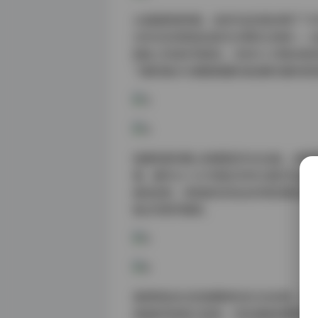
从画面质感来看，这些作品完美诠释了"艺
过布光实验营造出层次分明的立体感——
肌肤上形成天然画布。尤其令人印象深刻的
飞溅的墨点与裙摆褶皱形成动静交融的视
拍摄场景的精心构建更显专业功底。合集
建。编号GZ-037的复古列车主题尤为
盘发造型，背景虚化的站台时钟定格在清
独立的美学篇章。
值得特别关注的是模特的多元化呈现。合集
高级脸驾驭前卫造型，也有温婉系模特完美