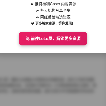
🔥 推特福利Coser 内购资源
出千年壁画的动态神韵，这类专业素养在普通写真中实属罕见。
🔥 各大机构写真全集
🔥 网红反差精选资源
💎 更多独家资源，等你发现！
化。每套写真单独建立文件夹，内含原片、精选修图、拍摄花絮三种规
🚀 前往LoLo屋，解锁更多资源
保存，为专业用户提供充分后期空间；而普通用户可直接观赏已调色的
00以上。贴心的标注系统更包含拍摄日期、造型师、场地等元数据，构
类人群：摄影从业者能从中获取布光构图灵感，美术工作者可收藏
视觉盛宴本身。当深夜打开编号ML-187那组雨夜霓虹主题时，模
互呼应，这般充满诗意的画面，或许正是艺术写真超越时空的永恒