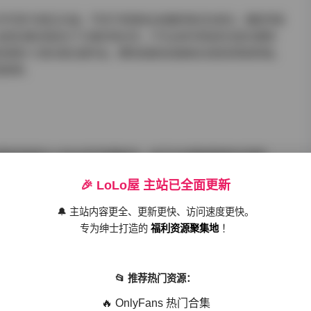
术写真"的真正内涵。不同于常规商业拍摄的程式化表达，摄影师通
丝绸长裙在侧逆光下泛着珍珠光泽，户外丛林中斑驳的光影在模特
是第212套水墨主题作品，模特身着改良旗袍在宣纸背景前挥毫，
觉韵律。
里既有极简主义的水泥灰影棚创作，也不乏充满叙事感的实景搭
出彩，模特倚靠在复原的绿皮车厢窗边，晨雾氤氲的玻璃倒映着民国风
🎉 LoLo屋 主站已全面更新
晨五点二十六分。这种充满电影感的场景调度，让每套写真都成为
🔔 主站内容更全、更新更快、访问速度更快。
专为绅士打造的
福利资源聚集地
！
📂 推荐热门资源：
收录了从新锐模特到资深艺术家的116位参演者，既有棱角分明的
🔥 OnlyFans 热门合集
演绎传统美学。在TB-209这套敦煌飞天主题中，舞者出身的模特