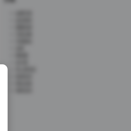
丝模写真
会员尊享
典藏资源
写真合集
写真散本
岛遇
微密圈
未分类
秀人网专区
秘语空间
网红反差
铁粉空间