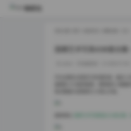
映研社
现在位置:
首页
/
秘语空间
/
国模合集
/ 正文
国模艺术写真436套合集 –
weme
秘语空间
2026-01-09
作为长期关注视觉艺术的爱好者，最近入手
量搭配1.8TB超清画质，堪称国内人像
套合集最打动观者的三大核心价值。
跳转原帖:
国模艺术写真精选436套合集 – 高