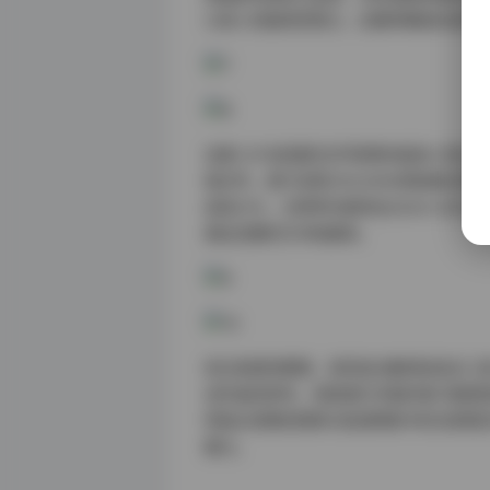
以惊人的肢体控制力，在飘带缠绕间呈现
这套1.8TB资源的文件管理也极具人性
格文件。原片采用CR3/ARW原始格式
高清JPG，分辨率均保持在6000×40
建出完整的艺术档案库。
经过系统性整理，发现该合集特别适合三
动作姿态参考，而普通艺术爱好者只需感受
特指尖滑落的雨珠与街道倒影中的光斑相
魅力。