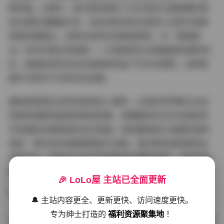
雾花园」主题中，柔光罩创造的丁达尔效应与夏美酱的雪
纺长裙形成朦胧对话，发丝间跃动的光斑将少女感与高级
质感完美融合。这种对自然光的精准把控，在「玻璃窗
台」系列中更达到极致——45度侧逆光勾勒面部轮廓的同
时，玻璃折射的光纹在她锁骨处投下艺术化阴影，这种拍
摄手法常见于日系杂志封面。
服装造型团队显然深谙色彩心理学。水蓝色吊带裙与泳池
场景的搭配构成视觉降温效果，而暖橘色针织衫在银杏林
中的撞色处理则强化秋日氛围。特别要提第32组图的港风
造型：绛红色丝绒裙搭配胶片滤镜，通过降低饱和度突出
光影对比，复刻出90年代写真特有的颗粒质感，这种风格
把控在当今数码摄影中尤为难得。
🎉 LoLo屋 主站已全面更新
🔔 主站内容更全、更新更快、访问速度更快。
专为绅士打造的
福利资源聚集地
！
从专业角度看资源包的质量，11G容量确保了所有图片均保