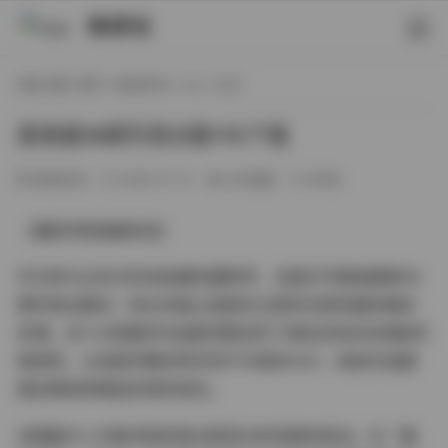
映研社
现在位置:
首页
/
秘语空间
/
cos
/ 正文
夏美酱58期写真合集11G下载
秘语空间
2026-01-14
265热度
0评论
（摄影师视角解析型）
作为参与过多次时尚拍摄的摄影师，当我打开夏美酱第58
期写真合集时，职业本能让我首先注意到光影构图的精妙
处理。这11G容量的作品集完整呈现了她标志性的多维度风
格演变，从纯欲风睡衣特写到户外森系大片，每张作品都
蕴含着值得细品的视觉语言。
本期最令人印象深刻的是光影层次的突破性尝试。在「晨