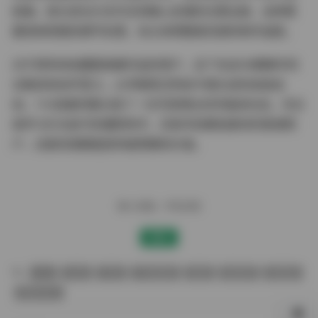
叙事。部分逆光片还可见到精心处理的光晕边缘，这种需
要逐帧修图的细节处理，充分说明整套资源的制作诚意。
对于想系统收藏夏美酱作品的用户，这个包含58期精华的
合集具有标杆意义。从早期青涩到如今镜头前的收放自
如，11G容量完整记录了一位写真博主的风格进化史。无论
是学习打光技巧的摄影新手，还是寻找壁纸素材的普通用
户，这套资源都能提供超预期的价值。
赠人玫瑰，手有余香
赞赏
cos
丝袜
写真
写真美图
美腿
蜜桃臀
高颜值
黄金专区