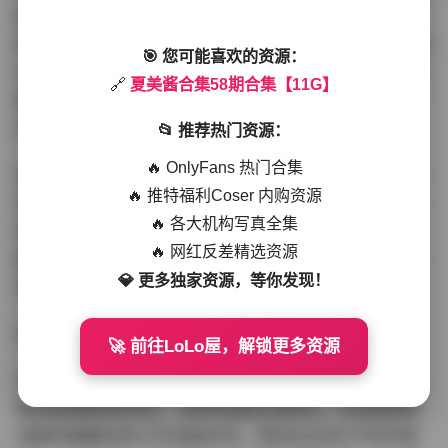
留原始分辨率。特写镜头中可清晰观察到睫毛弧度与织物
纹理，这对后期二次创作极具价值。文件按「纯欲/森系/复
🎯 您可能喜欢的资源：
古/私房」四大主题分类整理，甚至还包含三组未发布的花
🔗
夏美酱合集58期合集【11G】
絮镜头，其中夏美酱对镜补妆的抓拍瞬间，自然状态下的
灵动感远超刻意摆拍。
📂 推荐热门资源：
🔥 OnlyFans 热门合集
值得摄影爱好者关注的是场景搭建的巧思。卧室布景采用
🔥 推特福利Coser 内购资源
深浅双色床单制造视觉纵深感，窗边藤编椅与亚麻窗帘的
🔥 各大机构写真全集
材质碰撞提升画面层次。外景选址更是精准：废弃绿皮车
🔥 网红反差精选资源
厢的斑驳铁皮与少女的莹白肌肤形成戏剧化反差，这种场
💎 更多独家资源，等你发现！
地选择能力在网红写真中实属少见。
完整版图集:
夏美酱合集58期合集【11G】
🚀 前往LoLo屋，解锁更多资源
在后期处理方面，调色师明显采用了分区调整策略。人物
肤色保留暖调的同时，背景色温随主题变化，比如咖啡馆
场景的焦糖色调与冷灰墙体并存，既突出主体又不失环境