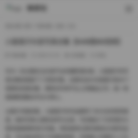
映研社
现在位置:
首页
/
写真合集
/
丝袜
/ 正文
小甜酒子抖音写真合集【649图66视频】
写真合集
2026-01-04
268热度
0评论
作为一名长期关注抖音平台的摄影爱好者，小甜酒子的写
真合集给我留下了深刻印象。这套包含649张图片和66个
视频的资源合集，堪称近年来平台上的精品之作，每一帧
画面都透露出专业与用心。
从图片风格来看，小甜酒子的作品展现了多元化的视觉美
感。她的写真以清新自然为主调，巧妙融合了日系简约与
韩系甜美两种流行风格。特别值得注意的是她对光影的运
用，无论是自然光下的柔和质感，还是精心布置的人工光