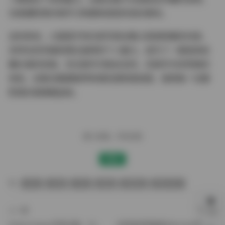
也是摄影爱好者学习构图和造型的良好素材。
总的来说，小甜酒子的抖音写真合集以其高质量的内容、
多样化的风格和博主独特的个人魅力，成为了一套极具收
藏价值的资源。无论是作为粉丝支持，还是作为欣赏美的
体验，这套合集都能带来满足感和愉悦感，值得每一位摄
影爱好者细细品味。
赠人玫瑰，手有余香
赞赏
丝袜
岛遇
抖音
美腿
高颜值
黄金专区
上一篇
下一篇