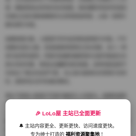
源，都能营造出恰到好处的氛围。她的摄影师显然深谙如
何通过光线勾勒她精致的五官和肌肤质感，让每一张照片
都充满艺术感。
拍摄氛围方面，小甜酒子的作品场景选择极为丰富。户外
拍摄多选在公园、街道或咖啡馆等生活化场景，给人一种
亲切自然的感觉；而室内拍摄则偏爱简约北欧风格或日式
原木风的布置，营造出温馨舒适的氛围。这种场景选择不
仅突出了博主的自然气质，也让观众能够在欣赏照片的同
时，感受到生活中的美好瞬间。
博主气质是小甜酒子写真中最吸引人的部分。她拥有甜而
不腻的笑容和灵动的眼神，时而俏皮可爱，时而温婉可
人，展现出多面的魅力。她的穿搭风格多变，从休闲装到
🎉 LoLo屋 主站已全面更新
甜美裙装，从简约T恤到精致礼服，每一种造型都能完美驾
🔔 主站内容更全、更新更快、访问速度更快。
驭，展现出极强的时尚感和搭配能力。这种多变的风格也
专为绅士打造的
福利资源聚集地
！