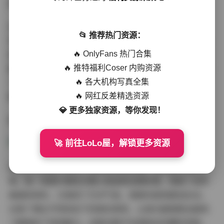
是她能够吸引大量粉丝的重要原因之一。
关于博主介绍，小甜酒子作为抖音平台上的知名创作者，
📂 推荐热门资源：
凭借其独特的个人魅力和优质的内容赢得了广大粉丝的喜
🔥 OnlyFans 热门合集
爱。她的视频内容不仅限于写真，还包括生活分享、穿搭
🔥 推特福利Coser 内购资源
教程、美妆技巧等多个方面，全方位展示了自己的才华和
🔥 各大机构写真全集
个性。这种多元化的内容创作方式，使得她的粉丝群体不
🔥 网红反差精选资源
断扩大，影响力也在不断提升。
💎 更多独家资源，等你发现！
前往专题页:
抖音小甜酒子合集【649P 66V】
🚀 前往LoLo屋，解锁更多资源
这套649张图片和66个视频的资源合集，在质量上堪称上
乘。每一张图片都经过精心挑选和后期处理，保留了自然
美感的同时，又增添了艺术气息。视频内容则更加生动，
记录了博主不同状态下的真实表现，让观众能够更全面地
了解她的个性和魅力。这套合集不仅是粉丝珍藏的宝物，