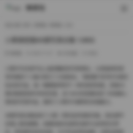
映研社
现在位置:
首页
/
微密圈
/
微密圈
/ 正文
小蕉微密圈45期写真合集 1.96G
微密圈
2025-11-27
285热度
0评论
小蕉作为抖音平台上备受瞩目的写真博主，以其独特的视
觉风格和个人魅力吸引了大批粉丝。"微密圈"系列作为她的
标志性作品，每一期都能带来不一样的视觉惊喜，而第45
期合集更是其中的佼佼者，这1.96G的容量收录了多组精心
策划的写真作品，展现了小蕉作为模特的多面魅力。
本期写真合集延续了小蕉一贯的自然清新风格，但在细节
处理上更加精致。拍摄场景多选择在城市与自然的交界
处，既有都市的时尚感，又不失自然的纯粹。光影运用是