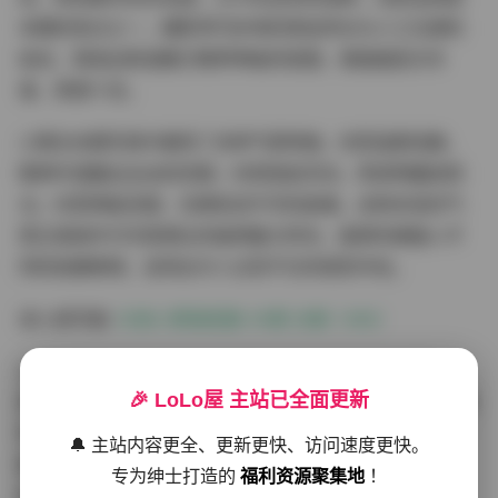
本期的亮点之一，摄影师巧妙地利用自然光与人工光源的
结合，营造出既温暖又略带神秘的氛围，使画面层次丰
富，质感十足。
小蕉在本期写真中展现了多种气质转换。时而温柔恬静，
眼神中透露出淡淡的忧郁；时而俏皮灵动，笑容明媚如阳
光；时而神秘深邃，仿佛有说不尽的故事。这种多变的气
质正是她作为写真博主的独特魅力所在，能够完美融入不
同的拍摄情境，呈现出令人过目不忘的视觉冲击。
进入原页面:
抖音小蕉微密圈 45期 合集 1.96G
从服装搭配来看，本期合集展现了多样化的时尚元素。从
🎉 LoLo屋 主站已全面更新
简约的纯色T恤搭配牛仔裤的休闲风，到轻柔飘逸的连衣裙
带来的浪漫气息，再到略带中性风格的西装造型，每一套
🔔 主站内容更全、更新更快、访问速度更快。
服装都经过精心挑选，与小蕉的气质完美融合，既突出了
专为绅士打造的
福利资源聚集地
！
她纤细的身材线条，又展现了她独特的时尚品味。