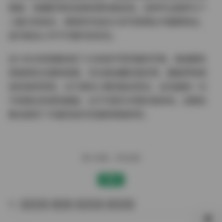
情绪，将摄影师的创意构想完美呈现。这种专业素养与个
人魅力的结合，使她的作品在众多写真博主中脱颖而出，
成为粉丝心中不可替代的存在。
这1.96G的容量收录了20余组不同风格的写真，每组都有
其独特的主题和氛围，无论是收藏还是欣赏，都能带来极
佳的视觉享受。对于喜欢小蕉的粉丝而言，这无疑是一次
不容错过的视觉盛宴；对于写真艺术爱好者来说，这期合
集也提供了丰富的创作灵感和审美参考。
赠人玫瑰，手有余香
赞赏
微密圈
抖音
蜜桃臀
高颜值