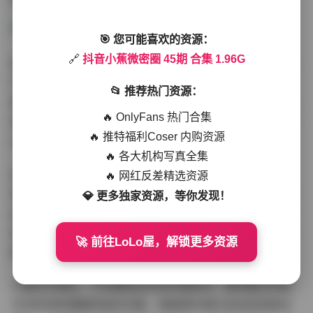
🎯 您可能喜欢的资源：
🔗
抖音小蕉微密圈 45期 合集 1.96G
拍摄角度的多样化也是本期合集的一大特色。既有经典的
平视角度展现自然状态，又有低角度拍摄凸显修长身姿，
📂 推荐热门资源：
更有俯拍视角营造独特的空间感。摄影师通过不同的视角
🔥 OnlyFans 热门合集
变换，让每一组写真都有其独特的叙事性和艺术性，使观
🔥 推特福利Coser 内购资源
众能够从多维度欣赏小蕉的美。
🔥 各大机构写真全集
后期处理方面，本期写真保持了小蕉作品一贯的高水准。
🔥 网红反差精选资源
色彩饱和度适中，既不过分艳丽也不显得沉闷，皮肤处理
💎 更多独家资源，等你发现！
自然通透，保留了真实的质感，同时又不失时尚感。细节
处理尤为出色，无论是发丝的飘动还是服装的褶皱，都清
🚀 前往LoLo屋，解锁更多资源
晰可见，展现了后期制作的匠心独运。
小蕉作为博主，不仅拥有出众的外貌条件，更有着对写真
艺术的深刻理解和独到见解。她能够在镜头前自如地表达