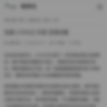
映研社
现在位置:
首页
/
丝模写真
/
丝袜
/ 正文
岛遇 小今大王 抖音 资源合集
丝模写真
2026-05-11
101热度
0评论
在岛屿的海风中，小今大王记录下一系列轻松而生动的瞬
间。镜头停留在细腻的沙滩上，碧蓝的海水轻轻拍打岸
边，偶有海鸥划过天际。每一张画面都像是随手拍下的明
信片，模特的自然魅力与未被雕琢的景色相遇。
她的服装从轻薄的亚麻衬衫变换到淡彩比基尼，每件单品
都呼应岛屿的色调——柔和的珊瑚红、低调的青蓝以及阳
光晒过的象牙白。布料随风轻摆，产生细微的褶皱，为静
止的画面增添流动感。有的镜头里她坐在风化的木栈道