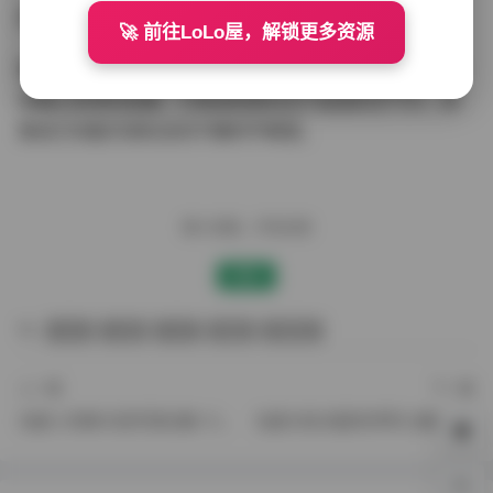
原图获取:
【岛遇】抖音小今大王合集【277P 199V】
🚀 前往LoLo屋，解锁更多资源
整体而言，这套图集更像是一次即兴度假的视觉日记，而
非精心安排的拍摄。它邀请观者驻足于咸湿的空气中，想
象自己也能沉浸在这份宁静的节奏里。
赠人玫瑰，手有余香
赞赏
丝袜
岛遇
抖音
美腿
高颜值
上一篇
下一篇
岛遇 小宅琳 抖音写真合集 137P 44V
岛遇 抖音 超蓝布罗莉 合集 317P 73V 9G
0%