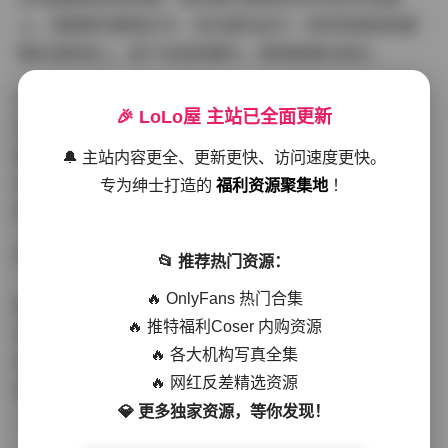
上，双腿悬空垂落水中，目光望向远方；有的则是她赤脚
踏在海岸线上，留下浅浅的脚印，很快被潮水抹去。
光线多为黄金时段，长长的阴影勾勒出她的轮廓，同时凸
🎉 LoLo屋 主站已全面更新
显头发的质感和经海风仍保持清爽的妆容。偶尔云层漂
移，光线变得柔和漫散，给整组照片带来一种梦幻、近乎
🔔 主站内容更全、更新更快、访问速度更快。
电影的质感。摄影师似乎偏爱略微低角度的构图，让广阔
专为绅士打造的
福利资源聚集地
！
的天空占据背景，使人物既显得扎根又充满开阔感。
📂 推荐热门资源：
🔥 OnlyFans 热门合集
粉丝们常注意到她的表情在几帧之间从俏皮的顽皮转变为
🔥 推特福利Coser 内购资源
安静的沉思，这恰好映射出岛屿生活的双面——无忧无虑
🔥 各大机构写真全集
的欢乐与偶尔的内省时刻。合集兼顾特写与广角：特写捕
🔥 网红反差精选资源
捉草帽上的精细缝线或贝壳项链的微光，广角则展现海天
💎 更多独家资源，等你发现！
一线的无限延伸。