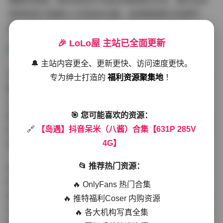
懒散的氛围。她的发型多半是自然垂落的长发，偶尔会用
简单的发卡或是小小的发夹点缀，显得既随意又有细节
感。
🎉 LoLo屋 主站已全面更新
🔔 主站内容更全、更新更快、访问速度更快。
在服装上，呆米偏爱柔软的针织衫、宽松的连衣裙以及高
专为绅士打造的
福利资源聚集地
！
腰的牛仔裤，颜色以米白、浅灯笼红和淡雅的薄荷绿为
主，偶尔会点缀一些条纹或是小格子的图案，整体给人一
🎯 您可能喜欢的资源：
种温柔又不失利落的感觉。镜头往往在她低头翻书、手指
🔗
【岛遇】抖音呆米（八酱）合集【631P 285V
轻触杯沿或是望向窗外时停留，捕捉到她眼神中那种淡淡
4G】
的思索与微笑，仿佛时间在这一刻被拉长。
📂 推荐热门资源：
视频片段则更加呈现她的日常细节：慢动作的走路、轻笑
的瞬间、或者是她在厨房里简单的料理过程，背景音乐多
🔥 OnlyFans 热门合集
是轻柔的吉他或是钢琴曲，节奏不快也不慢，正好与她的
🔥 推特福利Coser 内购资源
动作相匹配。这些细节让人感觉像是在偷看一个朋友的私
🔥 各大机构写真全集