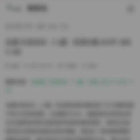
映研社
现在位置:
首页
/
岛遇
/
丝袜
/ 正文
岛遇 抖音呆米（八酱）资源合集 631P 285
V 4G
岛遇
2026-06-03
73热度
0评论
图集详情:
【岛遇】抖音呆米（八酱）合集【631P 285V 4
G】
岛遇抖音呆米（八酱）的这套资源合集收录了631张静态图
片和285段短视频，总容量约为4G。画面里呆米常常出现
在光线柔和的室内或是城市街角的咖啡馆里，背景往往是
简约的木质家具或是淡色的墙面，营造出一种安静而略带