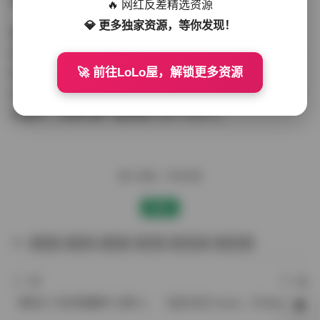
密相册，既真实又带有一点点的小秘密感。
🔥 网红反差精选资源
💎 更多独家资源，等你发现！
整体观感上，这套合集没有刻意的夸张或是过度的修饰，
而是通过自然的光影、简约的场景和呆米本身那种不做作
🚀 前往LoLo屋，解锁更多资源
的气质，传递出一种舒适的视觉享受。无论是静止的照片
还是流动的视频，都能让人在忙碌的生活中找到一点宁静
的缓冲，仿佛与她一起呼吸了同一片空气。
赠人玫瑰，手有余香
赞赏
丝袜
岛遇
抖音
美腿
蜜桃臀
高颜值
上一篇
下一篇
【趣岛】抖音是馨馨吗 合集 88P 55V 741M
岛遇 哈尼小baby（大Baby）写真合集 194P 21V 377M