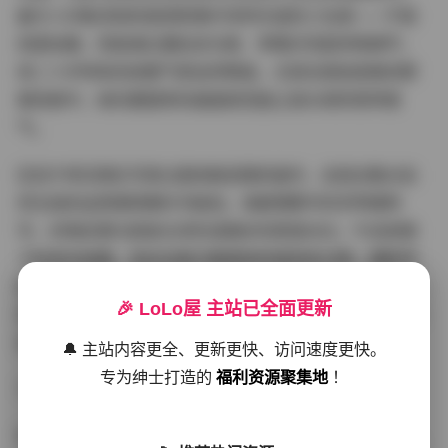
最令人印象深刻的是其影像中浑然天成的少女感——不是
刻意扮嫩，而是通过蓬松双马尾、草莓印花配饰等细节，
将二十岁特有的娇憨气质自然释放。尤其在俯拍视角的野
餐场景中，她托腮甜笑的画面甚至能让观众闻到青草香
气。
区别于常见网红写真过度依赖滤镜的操作，这组合集对自
然光线的运用堪称教科书级别。清晨薄雾中的吊带裙特
写，织物纹理与肌肤光泽形成微妙的质感对比；午后树荫
下的逆光拍摄，发丝边缘泛着柔和的琥珀色光晕。摄影师
特别擅长用4K镜头捕捉动态瞬间，比如甩动裙摆时扬起的
🎉 LoLo屋 主站已全面更新
衣袂，或是突然转身时飘散的发带，29支视频中这类充满
生命力的镜头多达17处。
🔔 主站内容更全、更新更快、访问速度更快。
专为绅士打造的
福利资源聚集地
！
下载地址:
【岛遇】抖音粉红小香猪合集【491P 29V】
在491张静态写真里，约35%采用中心构图突出人物主体，