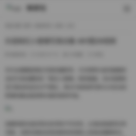
映研社
现在位置:
首页
/
秘语空间
/
丝袜
/ 正文
抖音粉红小香猪写真合集 491图29视频
秘语空间
2026-01-10
241热度
0评论
作为长期跟踪网红写真的摄影师，今天想带大家深度解析
这份引发收藏热的「粉红小香猪」视觉盛宴。在抖音拥有
百万粉丝的这位元气博主，用491张高清写真与29支动态
影像构建出极具辨识度的视觉宇宙。
拍摄场景多选在阳光充沛的户外空间，从海边栈道到日系
花园，光影在她标志性的粉色系穿搭上流淌出细腻层次。