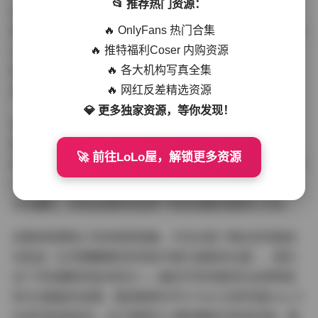
📂 推荐热门资源：
65%则通过前景虚化营造空间纵深感。值得专业学习者注
🔥 OnlyFans 热门合集
意的是其色彩管理系统——所有素材的粉色调都控制在Pan
🔥 推特福利Coser 内购资源
tone 13-2805TCX至13-1511TCX区间，既维持视觉统一
🔥 各大机构写真全集
性，又避免甜腻感。第七套造型中珊瑚粉针织衫与灰蓝牛
🔥 网红反差精选资源
仔裤的撞色搭配，更被时尚博主们列为春季穿搭范本。
💎 更多独家资源，等你发现！
资源包的文件管理也体现专业水准。图片按「海边」「街
拍」「室内」三类场景分文件夹存放，视频则标注了拍摄
🚀 前往LoLo屋，解锁更多资源
时段（黄金时刻/蓝调时刻）便于后期调色参考。其中1920
x1080以上画质的图片占比达89%，4K视频文件均采用H.
265编码，在保证画质的前提下将总容量压缩至8.2GB。
这套持续更新三年的视觉档案，不仅记录了博主的风格进
化轨迹（从早期糖果色系到如今莫兰迪粉的过渡），更见
证了手机摄影的技术跃迁——最近半年的素材已出现明显
的大光圈虚化效果，推测使用OPPO Find X6系列或vivo X
90系列完成创作。对于想提升人像拍摄技巧的创作者，建