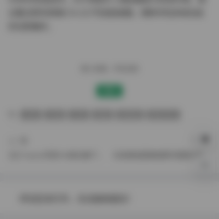
议重点研究其第214-227号连拍组图，堪称手机多帧合成
的光影魔术。
赠人玫瑰，手有余香
赞赏
丝袜
岛遇
抖音
美腿
高颜值
黄金专区
上一篇
下一篇
玉汇Yuuhui写真140套合集下载[147GB]
抖音杨纯真微密圈写真图片视频资源合集562P47V
0%
评论区未打开，无法接收留言！