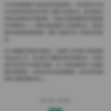
2GB的容量装载了超过四百张高清原片，平均单张5MB左
右的体积恰到好处地平衡了画质与存储空间。建议使用支
持色彩管理的显示器观看，才能完全展现摄影师在暗部细
节处理的匠心——那些天鹅绒面料上的细绒毛流，或是金
属饰品表面的细微划痕，都成了画面中耐人寻味的视觉密
码。
对于收藏级写真爱好者而言，这套秀人系列第二期无疑是
年度必收之作。无论是作为摄影参考的构图范本，还是单
纯欣赏光影艺术的美学盛宴，这个资源包都带来了远超预
期的双重满足。当滚动浏览完全部图集后，我已经开始期
待第三期的预售消息了。
赠人玫瑰，手有余香