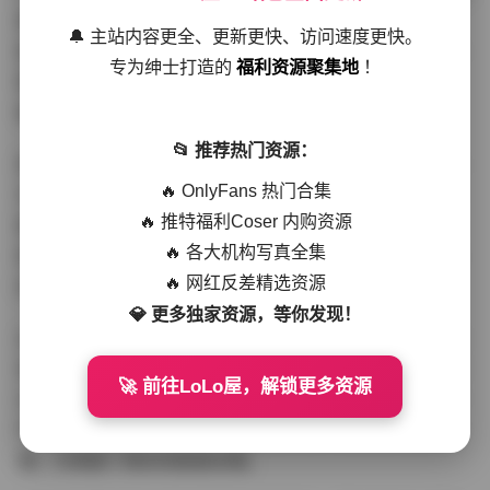
真的程式化摆拍，她擅长用细微的表情变化传递情绪——
🔔 主站内容更全、更新更快、访问速度更快。
指尖掠过唇瓣时的慵懒，发丝被风吹乱时的俏皮，或是倚
专为绅士打造的
福利资源聚集地
！
靠栏杆远眺时的疏离感。这种充满故事感的瞬间捕捉，让
每张照片都像电影剧照般充满张力。
📂 推荐热门资源：
资源包的文件管理也体现出专业水准。按拍摄场景分类的
🔥 OnlyFans 热门合集
文件夹里，除了常规的JPG格式，还特别收录了可用于壁
🔥 推特福利Coser 内购资源
纸的16:9比例精选片，以及五段幕后花絮短视频。最贴心
🔥 各大机构写真全集
的是附赠了手机适配版压缩包，解压后直接导入相册毫无
🔥 网红反差精选资源
压力。
💎 更多独家资源，等你发现！
从专业角度看，这期作品的色彩管理尤其值得称道。后期
没有滥用滤镜，而是通过精准的色阶调整，让橄榄绿丝绒
🚀 前往LoLo屋，解锁更多资源
沙发与暖木色地板形成绝妙撞色，酒红色唇膏与灰调背景
产生戏剧化对比。这种克制的调色手法，既突显了画面质
感，又保留了真实的肌肤纹理。