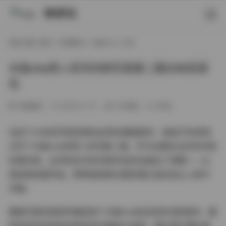
映研社
现在位置:
首页
/
写真散本
/
木森vita
/ 正文
木森vita秀人系列内购写真第二期2GB资源
包
写真散本
2026-01-12
270热度
0评论
当这个2GB的写真资源包出现在硬盘里时，我迫不及待地
点开了木森vita的秀人系列第二期。作为长期关注时尚写真
的爱好者，必须说这次的内购作品完全超出了预期——从
首张预览图开始，那种极具辨识度的镜头语言就让人移不
开眼。
整套写真的视觉风格延续了木森vita标志性的光影美学。摄