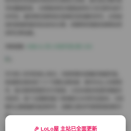
影师显然深谙如何用自然光塑造立体感，晨光透过薄纱窗
帘的朦胧质感，与傍晚斜阳在墙面投射的几何光影形成巧
妙呼应。最惊艳的是那组在玻璃花房拍摄的系列，水珠凝
结的玻璃表面折射出彩虹光晕，将模特的侧脸轮廓晕染得
如同古典油画。
领取图集:
木森vita 秀人内购写真2期 2GB
作为秀人系列的核心亮点，内购特典内容确实物超所值。
高清图包里收录了三个完整主题场景：都市天台上的摩登
风、复古咖啡馆里的文艺情调，以及充满未来感的镜面空
间创作。每个主题都准备了普通版与4K特写双版本，尤其
睫毛沾着晨露的超清特写，连瞳孔里的环境倒影都清晰可
见。
木森vita在镜头前的表现力堪称教科书级别。不同于常见写
🎉 LoLo屋 主站已全面更新