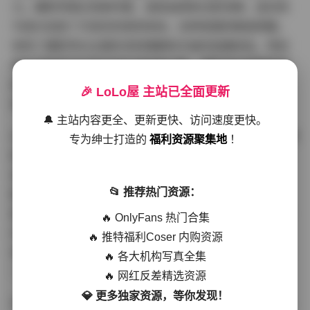
力。摄影师通过场景布置、道具选择和光影效果，成功地
为观众创造了沉浸式的视觉体验。这种氛围的精准把握，
体现了摄影师对主题的深刻理解和丰富的拍摄经验。特别
是在内购系列中常见的私密场景设置，摄影师在把握美感
的同时，也注意了分寸，使作品既具有吸引力又不失格
🎉 LoLo屋 主站已全面更新
调。
🔔 主站内容更全、更新更快、访问速度更快。
关于博主"汁汁"的表现，这套写真充分展现了她的专业素养
专为绅士打造的
福利资源聚集地
！
和多面魅力。她的表现力极强，无论是眼神交流还是肢体
语言，都能够准确传达出每套写真所要表达的情感和主
📂 推荐热门资源：
题。从写真中可以看出，汁汁不仅拥有出色的外表条件，
更具备了丰富的内心世界和表现力，这使得她的每一张照
🔥 OnlyFans 热门合集
片都充满了故事性和感染力。她能够根据不同风格的要
🔥 推特福利Coser 内购资源
求，灵活调整自己的状态和表现方式，这种专业素养不是
🔥 各大机构写真全集
一朝一夕能够培养的。
🔥 网红反差精选资源
💎 更多独家资源，等你发现！
作为一套内购级别的写真合集，这套作品的资源质量毋庸