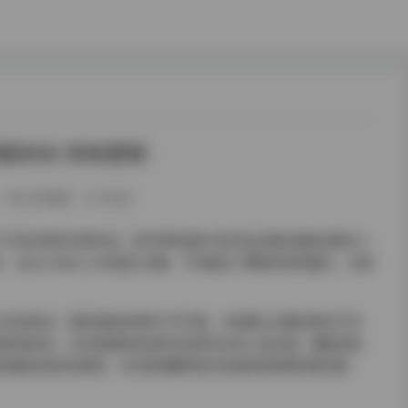
图95G 持续更新
289热度
0评论
许多优秀的写真作品，而汐梦瑶(晨汐)的作品合集无疑是近期令人
片、总大小达95.5G的庞大合集，不仅展示了模特多变的魅力，也体
元化的特点。既有清新自然的户外写真，也有精心布置的室内艺术
用恰到好处，无论是柔和的自然光还是专业的人造光源，都能完美
的是她对色彩的把控，无论是温暖的秋日色调还是清新的夏日配