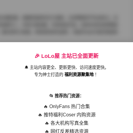
的关键因素。她拥有独特的东方美颜，五官精致而不失亲和力。在
而温婉可人，时而冷艳高傲，时而俏皮灵动。这种多变性使得整套
。她的表现力极强，即使是简单的姿势，也能传达出丰富的情感和
。摄影师显然深谙如何通过环境选择和道具运用来增强照片的叙事
🎉 LoLo屋 主站已全面更新
园风光的诗意呈现，亦或是复古场景的精心重现，都能让观者仿佛
身，更来自于模特与环境之间的互动与融合。
🔔 主站内容更全、更新更快、访问速度更快。
专为绅士打造的
福利资源聚集地
！
09v-95.5G] 持续更新
也堪称典范。摄影师保留了皮肤的质感和细节，同时通过适当的调
📂 推荐热门资源：
色，无论是高光区域的控制还是阴影细节的保留，都显示出专业水
能够创造出迷人的轮廓光效果，使模特从背景中脱颖而出。
🔥 OnlyFans 热门合集
🔥 推特福利Coser 内购资源
更在于整体规划的连贯性。209张图片虽然数量庞大，但风格统一
🔥 各大机构写真全集
95.5G的文件大小也表明了这些作品的高分辨率和高质量保存，
，无疑是一笔宝贵的财富。
🔥 网红反差精选资源