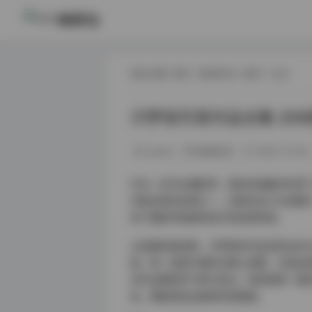
映研社
现在位置:
首页
/
秘语空间
/
晨汐
/ 正文
汐梦瑶写真作品合集 209
weme
秘语空间
2025-12-06
作为一名专业摄影师，我有幸接触并欣赏了
印象深刻的资源之一。这套包含209张图
现了摄影师高超的技艺和创意构思。
从拍摄风格来看，汐梦瑶的作品呈现出多
照。每一张照片都经过精心构图，光线运
衬托出模特的气质与特点。特别值得一提
色，都能营造出独特的氛围感。