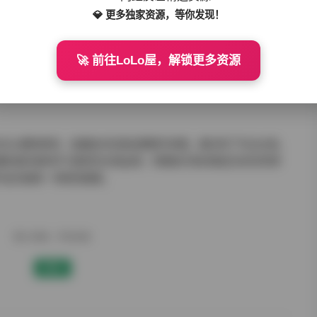
💎 更多独家资源，等你发现！
久的观赏价值。随着新作品的加入，汐梦瑶的形象和风格也在不断丰
🚀 前往LoLo屋，解锁更多资源
续的新鲜感。这种与时俱进的更新策略，也体现了创作者对市场需
无论从模特表现、拍摄技术还是后期制作来看，都达到了专业水准。
摄影爱好者和学习者研究光线运用、构图技巧和风格定位的优秀参
作品无疑是一场视觉盛宴。
赠人玫瑰，手有余香
赞赏