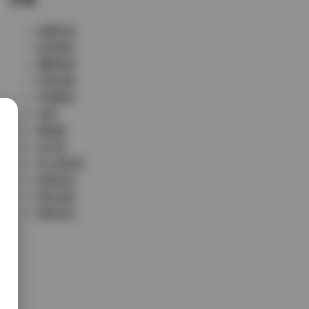
丝模写真
会员尊享
典藏资源
写真合集
写真散本
岛遇
微密圈
未分类
秀人网专区
秘语空间
网红反差
铁粉空间