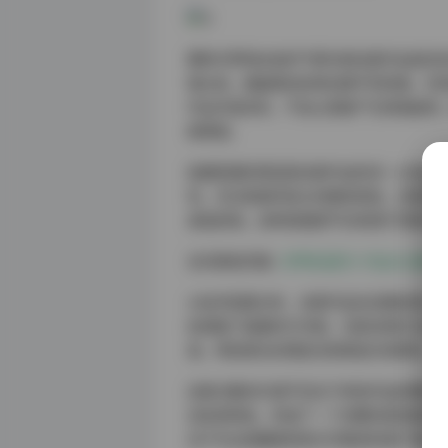
模特汐梦瑶本身的气质也是这套作品成功
镜头前，她能够自如地切换不同风格，时
作品丰富多彩，不会让观者产生审美疲劳
故事感。
拍摄氛围的营造是这套作品的另一大亮点
性。无论是城市街头的随性抓拍，还是田
身临其境。这种氛围感不仅来源于场景本
访问原始页面:
汐梦瑶(晨汐) 作品大合集 [2
从技术层面分析，这套作品在后期处理上
色增强了画面的艺术感。光影处理尤为出
准。特别是在处理逆光和侧逆光场景时，
这套合集的价值不仅在于单张作品的精美，
且各具特色，形成了一个完整的视觉叙事。
对于专业收藏者和有打印需求的用户来说