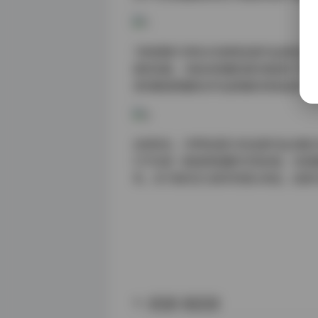
"持续更新"的特点也使得这套作品具有长
富和发展，为粉丝和摄影爱好者提供了持
求的敏锐把握和对作品质量的持续追求。
总体而言，汐梦瑶(晨汐)的这套作品合集
它不仅是一套值得收藏的写真资源，也是
考。对于喜欢东方美学的观众来说，这套
晨汐
汐梦瑶