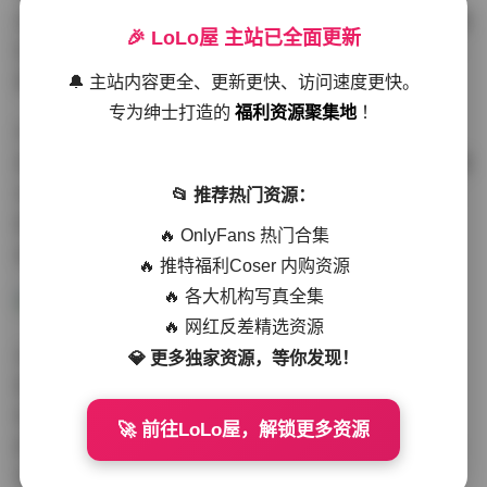
洛璃LoLiSAMA却轻松驾驭，展现了出色的可塑性。特别是
🎉 LoLo屋 主站已全面更新
在那些尝试突破传统形象的作品中，她的大胆尝试和自然
表现令人印象深刻。
🔔 主站内容更全、更新更快、访问速度更快。
专为绅士打造的
福利资源聚集地
！
户外场景的拍摄同样精彩。无论是城市街头的随性抓拍，
还是自然景观中的姿态摆拍，都展现出洛璃LoLiSAMA对镜
头的掌控能力。特别值得一提的是，在那些需要情绪表达
📂 推荐热门资源：
的题材中，她的眼神和微表情都传达出丰富的内心世界，
🔥 OnlyFans 热门合集
这种表演能力在模特中实属难得。
🔥 推特福利Coser 内购资源
🔥 各大机构写真全集
🔥 网红反差精选资源
从技术层面分析，这套写真集的后期处理也相当出色。色
💎 更多独家资源，等你发现！
彩还原真实自然，同时又不失艺术美感。特别是在处理肤
色和服装质感时，技术团队展现出了专业水准，既保留了
🚀 前往LoLo屋，解锁更多资源
原始拍摄的质感，又通过适当的后期调整提升了整体视觉
效果。