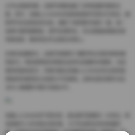
从专业角度来看，这套写真集涵盖了多种拍摄风格和主
题。其中，洛璃LoLiSAMA的清纯校园风写真尤为突出，摄
影师巧妙运用自然光线，捕捉了她青春洋溢的一面。每一
张照片都构图精准，细节处理到位，无论是服装搭配还是
场景选择，都体现出专业团队的用心。
在室内拍摄部分，这套写真展现了摄影师对光影控制的娴
熟技巧。特别是那些利用窗边自然光拍摄的肖像照，光线
柔和而富有层次，完美勾勒出洛璃LoLiSAMA的五官轮廓，
使她的形象既有立体感又不失柔和。这种光影处理手法在
当代人像摄影中属于较高水平。
洛璃LoLiSAMA的气质多变，是这套写真集的一大亮点。既
有甜美可人的邻家女孩形象，又不失成熟女性的妩媚风
情。这种多元的气质表现，对于模特来说是一种挑战，而