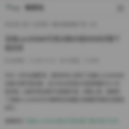
映研社
现在位置:
首页
/
会员尊享
/
整套完整版图集下载
/ 正文
洛璃LoLiSAMA写真合集95套69GB完整下
载资源
会员尊享
2025-12-20
278热度
0评论
作为一名专业摄影师，我有幸深入研究了洛璃LoLiSAMA的
这套95套写真合集，总计69GB的庞大资源库确实令人印
象深刻。这套写真合集不仅数量可观，质量上乘，更展现
了洛璃LoLiSAMA作为模特的多面魅力和摄影师团队的精湛
技艺。
查看原文:
洛璃LoLiSAMA美女写真合集下载95套 69GB