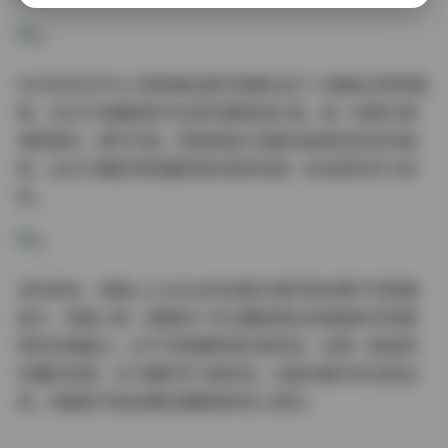
69GB的文件大小意味着这套写真集包含了大量高分辨率图
像，这对于收藏者和专业研究都极具价值。每一张照片都
清晰锐利，细节丰富，即使是放大观看也能保持良好的画
质，这对于摄影师和摄影爱好者来说是一份宝贵的学习资
料。
总的来说，洛璃LoLiSAMA的这套95套写真合集不仅数量
庞大，质量上乘，更展现了专业摄影团队的高超技艺和模
特的多面魅力。对于写真摄影爱好者来说，这是一套值得
珍藏的资源；对于摄影学习者来说，这套合集中的光影运
用、构图技巧和后期处理都值得深入研究。