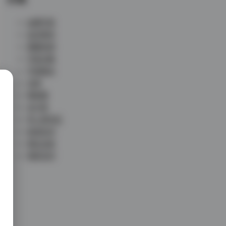
丝模写真
会员尊享
典藏资源
写真合集
写真散本
岛遇
微密圈
未分类
秀人网专区
秘语空间
网红反差
铁粉空间