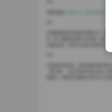
查看完整版:
白栎Shirly 16期全收录 [
资源整理者显然深谙数字典藏之道，不仅按
知，第12期敦煌主题的沙粒效果，是专
的偏执追求，正是28GB庞大体积的价值
对视觉创作者而言，这套合集犹如移动的
（第15期）、逆光环境中的发丝光晕（第
器观赏，才能真正领略设计师在CMYK色