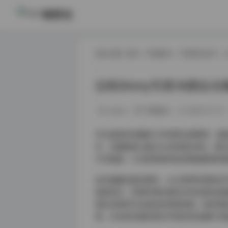
映研社
现在位置:
首页
/
写真散本
/
气质美女妹子
/
白栎Shirly写真16期全合集
weme
写真散本
2026-01-12
作为追踪时尚摄影七年的职业修图师，我始终
作，在硬盘里占据28GB存储空间时，便
艺术画册，从光影质感到色彩精度都保持
初次接触这套资源时，4K分辨率的原档文
投影层次，织物纤维在微风中的动态轨迹
团队采用的专业级色彩管理流程。特别是
果，在未经压缩的源文件里呈现出教科书