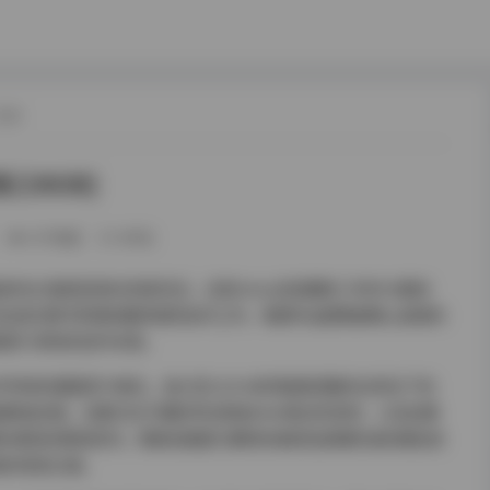
 正文
[28GB]
257热度
0评论
关注着视觉表达的新范式。白栎Shirly这组横跨三年的16期创
注定成为数字影像收藏领域的标杆之作。每期作品都像被精心装裱的
着原汁原味的创作本真。
件带来的震撼至今难忘。放大至200%依然能看清睫毛在阳光下的
被精准定格。这要归功于摄影师对原始RAW格式的坚持，以及后期
第9期海滨黄昏系列，橙紫色晚霞与模特的香槟色绸裙形成的撞色效
级的渐变过渡。