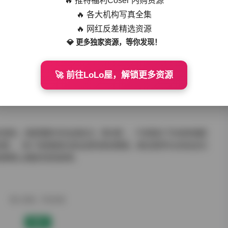
🔥 推特福利Coser 内购资源
🔥 各大机构写真全集
28GB]：超清原档・匠心还原之作
🔥 网红反差精选资源
💎 更多独家资源，等你发现！
拍摄日期分类命名，还附赠了摄影师手记PDF。从这些文档中得
🚀 前往LoLo屋，解锁更多资源
门从鸣沙山空运天然沙砾铺设在影棚地面达成的。这种对质感真实性
所在——它保留的不仅是图像，更是完整的创作生态。
灵感库。清晨薄雾中的丝绸反光（第5期）、午夜霓虹下的液体裙摆
8期），每个场景都是光影运用的绝佳教案。建议使用专业校色显示
域里精心调配的视觉韵律。
赠人玫瑰，手有余香
赞赏