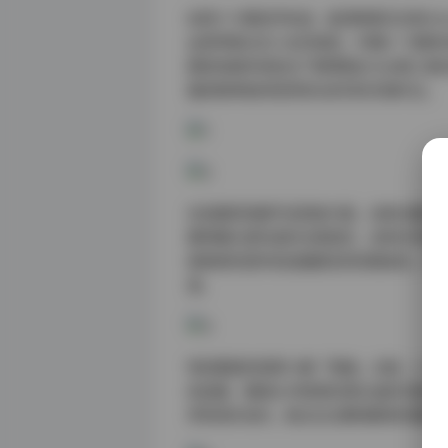
纵观十六期创作轨迹，能清晰看见白栎Shi
运用带着法式少女的俏皮；中期6-11期
期则突破性地尝试了赛博霓虹与古典工笔
猫系眼神始终是贯穿全系列的灵魂印记。
在拍摄现场细节还原度方面，这套合集堪
模特瞳孔里形成的光晕直径，这种光学细
更难得的是所有拍摄都坚持同期录音，环
感。
特别要提的是第14期「雨巷」主题，2.7
机拍摄，慢镜头中雨滴坠落在油纸伞面的
师现场补妆时，刷尖扫过模特颧骨的微距