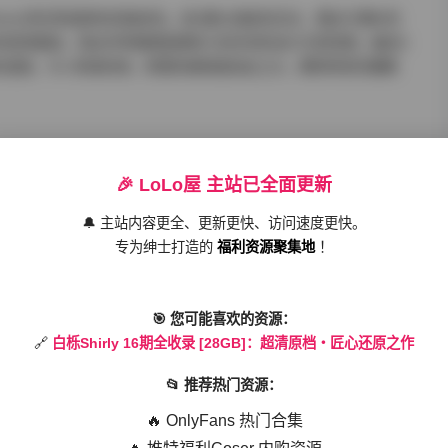
rly从青涩到成熟的风格进化。前3期以纯欲风见长，蕾丝与薄纱的
转向轻熟路线，真丝吊带裙搭配建筑几何空间的设计尤其惊艳；最后5
的混搭。令人称道的是，即便风格跨度如此之大，模特特有的慵懒
🎉 LoLo屋 主站已全面更新
称行业样本。第7期天台夜景的花絮中，可以清晰看到环形补光灯在
🔔 主站内容更全、更新更快、访问速度更快。
节的完整保留，对研究布光技巧的摄影爱好者具有重要参考价值。
专为绅士打造的
福利资源聚集地
！
境音里偶然录进的鸟鸣、风声，让数字影像产生了纪录片般的临场
🎯 您可能喜欢的资源：
🔗
白栎Shirly 16期全收录 [28GB]：超清原档・匠心还原之作
GB的单期容量里包含了37个机位素材。主镜头采用电影级ARRI摄影
📂 推荐热门资源：
物理动态，每一帧都能截出壁纸级画面。辅助机位则捕捉到了妆发
特写，这类幕后花絮的收录让创作过程变得立体可感。
🔥 OnlyFans 热门合集