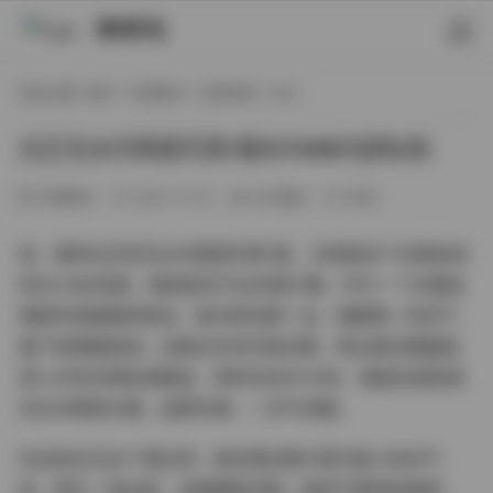
映研社
现在位置:
首页
/
写真散本
/
内部私购
/ 正文
白芷无水印原版写真1套651MB内部私购
写真散本
2025-12-02
260热度
0评论
哇，看到白芷的无水印原版写真1套，尤其是这个内部私购
的651MB资源，我真是忍不住多看几眼。作为一个长期追
美图写真套图的粉丝，每次新资源一出，我都第一时间下
载下来细细品味。这套白芷的写真合集，绝对是近期最值
得入手的内部私购精品，体积足足651MB，里面全是高清
无水印原版大图，品质拉满，一点不含糊。
先说说白芷这个博主吧，她在网红圈子里可是小有名气
的，照片一发出来，总能圈粉无数。她的气质特别独特，