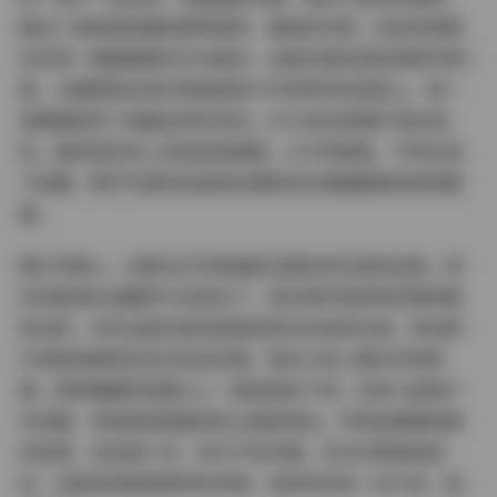
融合了清纯和妩媚的那种感觉，看她的写真，你会觉得像
在欣赏一幅幅精致的艺术画作。这套内部私购的原版写真1
套，主要聚焦在她日常居家和户外轻熟风的造型上，每一
张都捕捉到了她最自然的状态。651MB的容量不是白给
的，图库里足有上百张高清原图，从不同角度、不同光线
下拍摄，细节丰富到连皮肤纹理和布料褶皱都看得清清楚
楚。
图片风格上，这套白芷写真超级注重自然光线的运用。很
多场景是在温暖的午后阳光下，透过窗帘洒进来的那种柔
和光影，衬托出她白皙的肌肤和修长的身材比例。有的照
片是她穿着简约的白色连衣裙，靠在沙发上懒洋洋地笑
着，那种慵懒的氛围让人一看就放松下来。还有几组是户
外拍摄，背景是绿意盎然的公园或海边，风吹起裙摆的瞬
间定格，动态感十足，却又不失优雅。无水印原版就是
好，内部私购渠道拿到的资源，纯净到没有一丝干扰，直