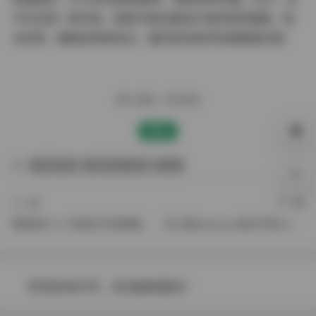
不仅仅是一套写真，更是为粉丝量身打造的视觉盛宴。每
次欣赏，都能发现新亮点，强烈安利给所有美图爱好者！
赠人玫瑰，手有余香
赞赏
内部私购
合集打包下载
白芷
0%
上一篇
下一篇
樱梨梨Eriri 17套美女写真图集6GB打包下载
苏小曼Babyface美女写真33套合集13GB下载
评论区未打开，无法接收留言！