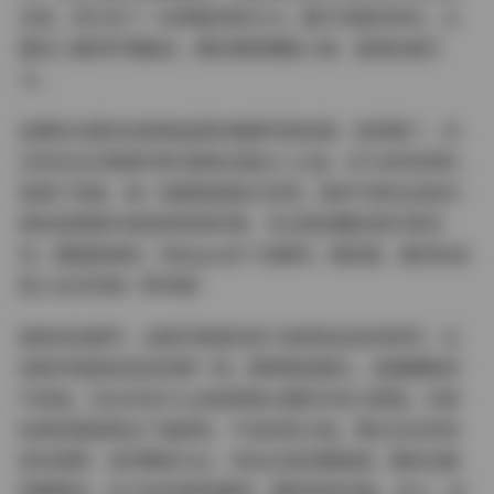
女孩，却又多了一丝神秘的吸引力。图片风格多样化，从
静态人像到环境融合，都处理得细腻入微，值得反复打
卡。
如果你也喜欢这种高品质的美图写真资源，别犹豫了，白
芷的无水印原版写真1套绝对是必入之选。651MB的体积，
装满了惊喜，每一张都值得放大欣赏。她的气质在这些内
部私购原图中绽放得淋漓尽致，无论是收藏还是日常浏
览，都超级满足。快去get这个合集吧，相信我，看完你会
爱上白芷的每一种风格！
继续说说细节，这套写真里还有几张特别出彩的特写，比
如她手指轻抚发丝的那一刻，眼神直视镜头，氛围暧昧却
不低俗。无水印设计让这些原版大图的冲击力更强，内部
私购的渠道保证了独家性，不会到处泛滥。博主白芷的妆
容也很赞，自然裸妆为主，突出五官的精致感。整体合集
质量稳定，651MB资源加载快，兼容各种设备。总之，这