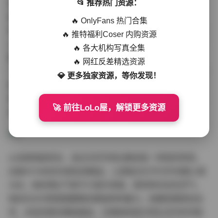
📂 推荐热门资源：
资源质量方面，这套内部私购的白芷无水印原版写真1套，
真是挑不出毛病。分辨率基本都在4K以上，色彩还原真
🔥 OnlyFans 热门合集
实，动态范围广，哪怕放大看细节，也没噪点。651MB大
🔥 推特福利Coser 内购资源
小说明文件没压缩，保持了摄影师原汁原味的输出。合集
🔥 各大机构写真全集
整理得井井有条，按主题分文件夹，比如“居家私密组”、
🔥 网红反差精选资源
“户外随拍组”、“光影特写组”，下载下来直接就能欣赏，不
💎 更多独家资源，等你发现！
用费劲分类。相比那些网上的低质水印版，这个内部私购
资源高端多了，粉丝们都知道，这种原版写真套图的收藏
🚀 前往LoLo屋，解锁更多资源
价值高，以后翻出来看也不会过时。
从读者角度来说，追白芷的写真合集就是一种视觉享受。
这套651MB的内部私购精品，让我每次打开文件夹都心情
大好。她的博主气质不只是外表美，更有种内在的灵气，
每张无水印原版图都散发着独特的魅力。拍摄氛围轻松自
然，没有刻意的摆拍痕迹，仿佛她就是日常生活中的邻家