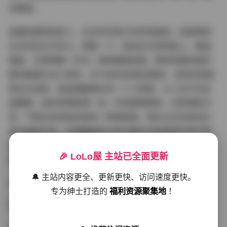
击眼球。
拍摄氛围特别抓人，白芷的写真不走夸张路线，而是那种
生活化的文艺范儿。想象一下，她坐在木质地板上，膝盖
微曲，手里捧着一本书，眼神微微低垂，那种安静的美好
瞬间被镜头永久保存。651MB的资源合集里，这样的氛围
照比比皆是，每张图都像在讲一个小故事，让人忍不住反
复翻看。她的表情管理一流，时而甜美微笑，时而侧脸沉
思，气质多变却始终保持一种高级感。博主白芷的身材比
例也超级在线，纤细腰肢和匀称长腿在这些原版写真中展
现得淋漓尽致，穿搭从丝质睡袍到休闲牛仔，都能驾驭得
🎉 LoLo屋 主站已全面更新
完美无缺。
🔔 主站内容更全、更新更快、访问速度更快。
点击访问:
白芷 – 内部私购无水印原版写真1套 651MB
专为绅士打造的
福利资源聚集地
！