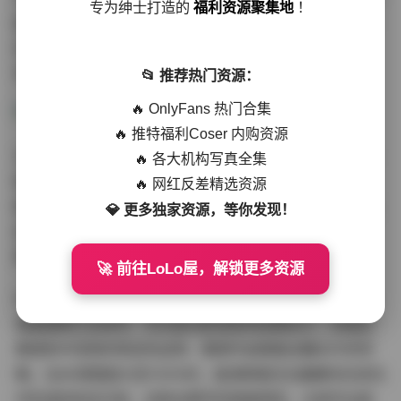
专为绅士打造的
福利资源聚集地
！
器上观看时，能清晰看见白露瓷肌上的细腻光晕过渡。特
别收录的幕后花絮视频中，摄影师演示了如何用三盏LED
电影灯营造秘境光效，堪称小型灯光教学课。
📂 推荐热门资源：
🔥 OnlyFans 热门合集
🔥 推特福利Coser 内购资源
文件分类也体现出专业团队的用心程度。资源包按「晨曦
🔥 各大机构写真全集
微光」「暮色秘境」「星轨幻境」三大主题细分，每个主
🔥 网红反差精选资源
题包含横竖构图各20组。其中星轨系列采用多重曝光堆栈
💎 更多独家资源，等你发现！
技术，将模特曼妙身姿与银河轨迹合成，这种需要精确计
算曝光时长的创作手法，在普通写真集中极为罕见。
🚀 前往LoLo屋，解锁更多资源
对于追求独特视觉体验的收藏者，这期特辑呈现的技术完
成度堪称行业标杆。无论是光影造型的前期设计，还是后
期调色中克制的青金色运用，都使作品跳脱出糖水片的范
畴。当4K原图放大至100%时，能清晰看见白露睫毛在逆光
中形成的彩虹衍射，这种对细节的极致把控，正是专业级