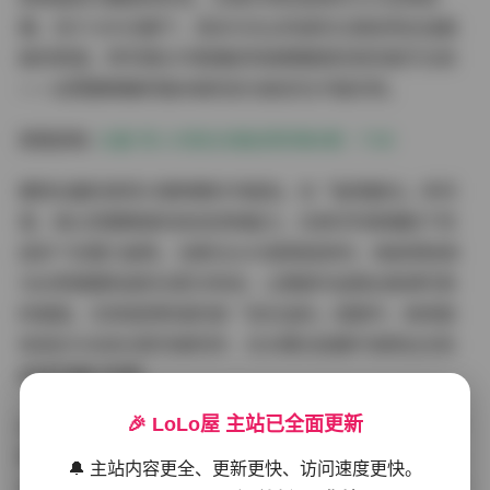
摄，在f/1.8大光圈下，发丝与光尘的虚实过渡呈现出油画
般的质感。特写镜头中更捕捉到她眼瞳里折射的星芒光效
——这需要精确到毫米级的反光板定位才能实现。
原图获取:
白露 秀人内购光域秘境特辑6期｜7GB
模特白露的表现力堪称教科书级别。在「秘境晨光」系列
里，她以芭蕾舞者的体态控制能力，在悬浮吊索辅助下完
成多个反重力姿势。当柔光从45度角投射时，她肩颈线条
与纱质裙摆构成的光影交响诗，让整套作品跳出普通写真
的维度。尤其值得称道的是「流光溢彩」组图中，她将肢
体语言与动态光影完美同步，在长曝光拍摄中演绎出光轨
绕体的魔幻效果。
🎉 LoLo屋 主站已全面更新
从专业资源包的角度评估，这7GB内容物超所值。除了常
规的JPG格式，更包含TIFF原始文件，这对后期创作者而
🔔 主站内容更全、更新更快、访问速度更快。
言简直是宝藏。所有图片采用AdobeRGB色域，在4K显示