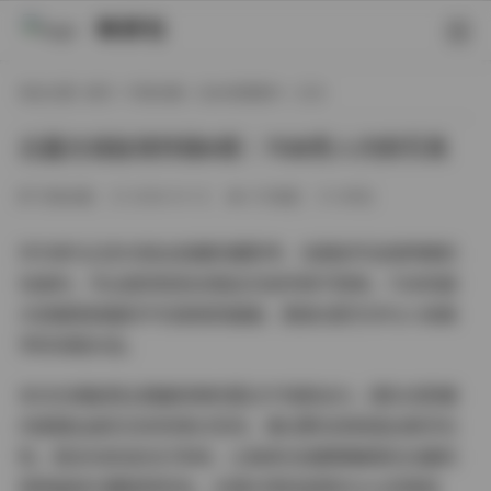
映研社
现在位置:
首页
/
写真合集
/
白丝诱惑图片
/ 正文
白露光域秘境特辑6期｜7GB秀人内购写真
写真合集
2026-01-12
272热度
0评论
作为参与过多次商业拍摄的摄影师，当我拆开这组特辑的
包装时，专业直觉就告诉我这次创作绝不简单。7GB的超
大容量里装载的不仅是视觉盛宴，更是光影艺术与人体美
学的深度对话。
本次光域秘境主题最惊艳的莫过于场景设计。团队在影棚
内搭建出虚实交织的奇幻空间，通过雾化机制造出悬浮光
粒，配合动态追光灯系统，让每束光线都精确落在白露的
锁骨曲线与腰肢转折处。主镜头特别选用85mm定焦拍