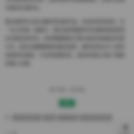
写真的价值所在。
建议使用专业显示器欣赏这套作品，你会惊讶地发现，在
「光之阶梯」组图中，团队竟用镜面阵列在模特周身营造
出无限反射空间。这种需要精密计算光线折射角度的布景
方式，配合白露雕塑般的静态姿势，最终呈现出令人屏息
的超现实美感。7GB的容量背后，是创作团队对每个像素
的精心打磨。
赠人玫瑰，手有余香
赞赏
白丝诱惑图片
白露
秀人内购
美女黑丝袜诱惑
上一篇
下一篇