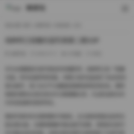
映研社
现在位置:
首页
/
丝模写真
/
抖音反差
/ 正文
纯种阿江轻糖乐园写真第二期33P
丝模写真
2026-01-11
247热度
0评论
作为长期跟踪抖音写真创作的摄影师，纯种阿江的「轻糖
乐园」系列总能带来惊喜。本期33张作品延续了标志性的
柔光美学，将少女元气与朦胧氛围拿捏得恰到好处。模特
微卷的栗色长发在逆光中泛着蜜糖光泽，与淡奶油色针织
衫形成温柔的视觉呼应。
整组写真的布光堪称教科书级别。主光源采用窗边自然光
配合柔光板，在模特眼瞳中映出星芒效果，而侧逆光则巧
妙勾勒出发丝轮廓。这种光影处理手法既保留了抖音写真