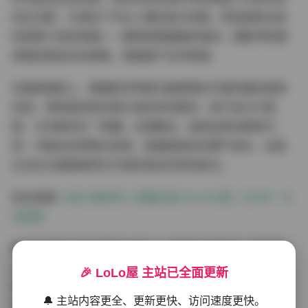
的生活感，又增加了专业人像的层次深度。特别值得注意
的是第12张的构图——模特倚靠藤编吊篮时，摄影师刻意
保留前景虚化的绿植，使画面产生呼吸感。
在服装搭配上，珊瑚粉吊带裙与鹅黄薄纱外套的撞色值得
玩味。饱和度控制在莫兰迪色系范围内，既不会过于甜
腻，又完美呼应「轻糖」主题概念。道具运用也颇具巧
思：半融化的草莓冰淇淋、玻璃瓶装的柠檬气泡水，这些
生活化元素都被转化为视觉语言的有机部分。
前往查看:
抖音 纯种阿江 轻糖乐园 NO.002期 【33P】 在
线观看
模特的表现力是本辑最大亮点。纯种阿江特有的「慵懒甜
心」气质在镜头前自然流露，第7张咬着吸管的俏皮表情，
🎉 LoLo屋 主站已全面更新
第19张赤足踩草坪的松弛状态，都展现出专业模特的镜头
🔔 主站内容更全、更新更快、访问速度更快。
掌控力。这种介于少女与轻熟之间的独特气质，正是其写