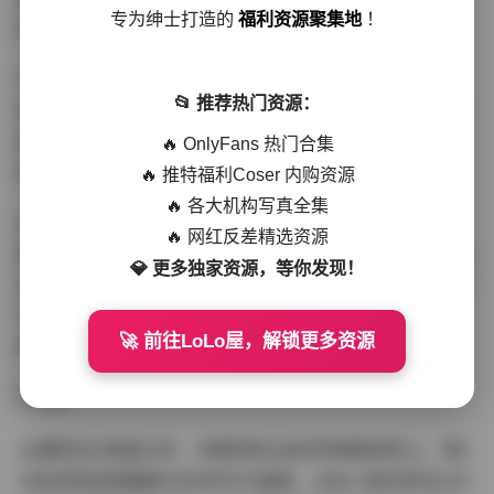
专为绅士打造的
福利资源聚集地
！
真持续走红的关键。
作为摄影从业者，特别欣赏这组写真的场景调度能力。从
📂 推荐热门资源：
室内飘窗到庭院草坪的转场毫不突兀，33张作品构成完整
叙事线：晨起梳妆-午后小憩-花园漫步三个章节自然衔接。
🔥 OnlyFans 热门合集
每张图片既可独立欣赏，组合观看又形成蒙太奇效果。
🔥 推特福利Coser 内购资源
🔥 各大机构写真全集
资源合集的质量同样值得称道。所有图片均提供高清原
🔥 网红反差精选资源
图，分辨率达到3840×5760，光影细节完整保留。文件命
💎 更多独家资源，等你发现！
名按场景-序号科学分类，便于收藏整理。考虑到当前网络
写真的同质化现象，这种兼具专业性与观赏性的创作确实
🚀 前往LoLo屋，解锁更多资源
难得。
从摄影技法角度分析，本期的焦点虚实转换颇具匠心。第2
5张采用前景模糊的冰饮杯作为画框，主体人物在景深之外