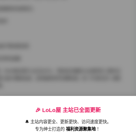
造型展现时尚表现力
创作
古胶片等创意呈现
的日常化拍摄
质，RAW格式原片占比达40%，特别适合摄影从业者研究人像布光
富士胶片模拟色调，呈现独特的怀旧颗粒感；而《午夜东京》组照
果。
🎉 LoLo屋 主站已全面更新
🔔 主站内容更全、更新更快、访问速度更快。
：樱花雨中的侧逆光拍摄、玻璃窗上的水雾质感、老式电车的动态
专为绅士打造的
福利资源聚集地
！
电影般的画面张力。值得关注的是雨后晴空系列中，通过控制色温