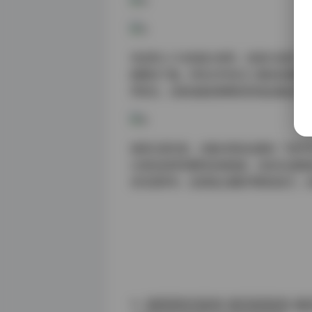
考虑到3.5TB的超大体积，资源方采用
题模块下载。所有文件经过三重校验保障
师而言，这套涵盖前期策划到成品输出的
值得注意的是，合集内特别设置的「创作
头焦段选择到模特定格角度，这些实战数
求灵感参考，还是独立摄影师精进技艺，
Cosplay图集下载
合集打包下载
气