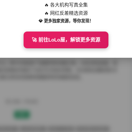
🔥 各大机构写真全集
🔥 网红反差精选资源
💎 更多独家资源，等你发现！
了智能分包压缩技术。用户既可整体下载建立本地图库，也能按需分主
完整性，附带的MD5校验工具确保数据传输零误差。对于专业摄影
完整素材库，其参考价值已远超普通写真合集范畴。
🚀 前往LoLo屋，解锁更多资源
手记」数字文档收录了拍摄现场的调度方案。从机位架设高度、镜
据为影像创作提供了切实可行的技术参照。无论是商业摄影团队寻
这套立体化的资源体系都能带来多维度的启发。
赠人玫瑰，手有余香
赞赏
质美女妹子
白丝诱惑图片
美女个人写真
美女摄影作品福利