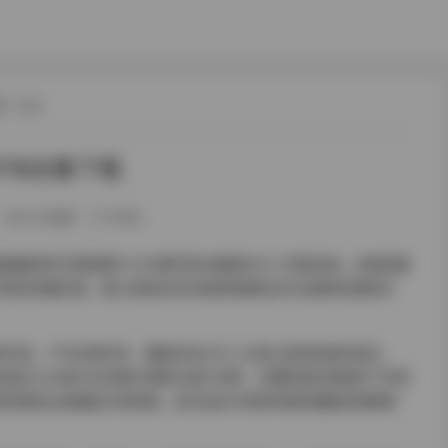
载
/ 正文
5TB合集下载
252热度
0评论
接触到的艺图语第10195期写真合集着实令人印象深刻。这套容量
类写真的体量纪录，更以系统化的内容架构展现出专业图库的独特价
影实验、户外自然纪实、棚拍时尚大片三大核心板块构成内容主
超过200组灯光布置示意图与成片对照，为摄影爱好者提供了珍贵
刻的黄金光线捕捉尤其惊艳，逆光发丝与剪影轮廓的细腻处理堪称