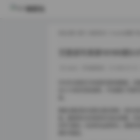
映研社
现在位置:
首页
/
秘语空间
/
Cosplay图集下
艺图语写真第10195期3.
weme
秘语空间
2026-01-14
作为专注视觉艺术资源评测的观察者，近期
达3.5TB的巨型资源库，不仅刷新了同
值。
整套合集采用分场景主题式架构，室内光
轴。最值得关注的是其布光技法档案，包含
的学习素材。在自然光运用单元，晨昏时
教科书级别。