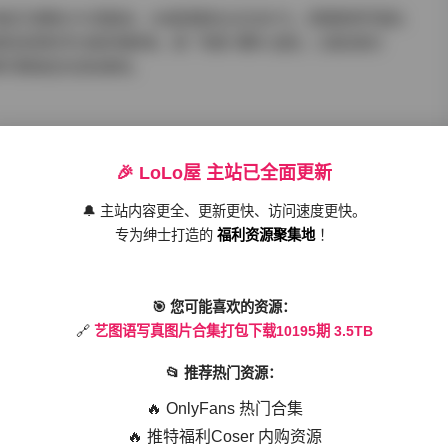
格式与精修JPG双版本。4K超清素材占比达87%，即便是特写镜头
包采用科学分级存储体系，按「场景-模特-造型」三级目录分
即可精准定位目标素材。
🎉 LoLo屋 主站已全面更新
记录，每位均呈现三种以上风格突破。从清冷疏离的北欧风到浓郁
🔔 主站内容更全、更新更快、访问速度更快。
与肢体张力展现惊人的可塑性。其中编号ND-107组的沙漠晨曦系
专为绅士打造的
福利资源聚集地
！
成绝妙动态对比，9连拍抓取的光影渐变过程极具收藏价值。
🎯 您可能喜欢的资源：
5期 3.5TB
🔗
艺图语写真图片合集打包下载10195期 3.5TB
PSD分层文件，完整呈现从原始底片到艺术成片的蜕变过程。调
📂 推荐热门资源：
的赛博霓虹、胶片哑光、水墨渲染色调等，每种都提供详细参数说
🔥 OnlyFans 热门合集
软件，极大提升后期创作效率。
🔥 推特福利Coser 内购资源