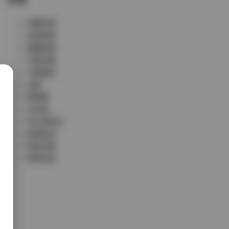
丝模写真
会员尊享
典藏资源
写真合集
写真散本
岛遇
微密圈
未分类
秀人网专区
秘语空间
网红反差
铁粉空间