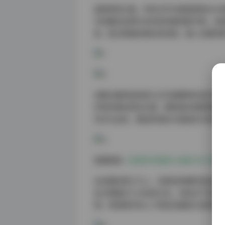
画质表现方面，所有文件均保留原始RAW
中的睫毛纹理与布料经纬都清晰可辨。资源
类，配合智能检索标签系统，输入关键词
该期合集特别收录七位专属模特的创作全
炽热的弗拉明戈主题，模特通过微表情管理
列尤为出彩，飘动的雪纺与扬起的沙粒形
原图获取:
艺图语写真图片合集打包下载1019
在后期处理工艺上，资源包附赠所有成片的
色方案细分六大色系分支，包括当下流行
明。特别制作的LUT预设包兼容主流剪辑