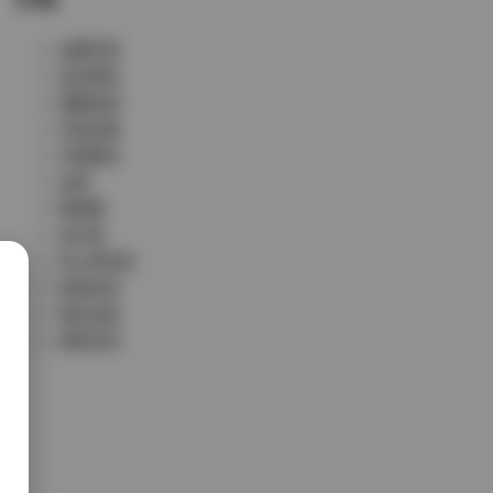
丝模写真
会员尊享
典藏资源
写真合集
写真散本
岛遇
微密圈
未分类
秀人网专区
秘语空间
网红反差
铁粉空间