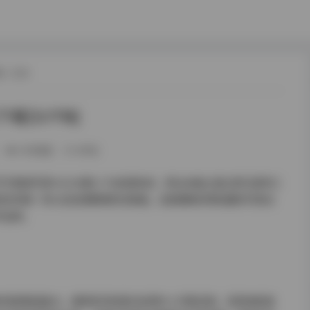
载
/ 正文
[3.1TB]
259热度
0评论
图语写真10035期3.1TB资源包时，职业本能让我立即注意到三
语言的统一性以及资源整理的完善度。这套横跨四季拍摄的写真合
作品库。
的场景塑造能力。春季系列的柔光处理令人印象深刻，采用电影级