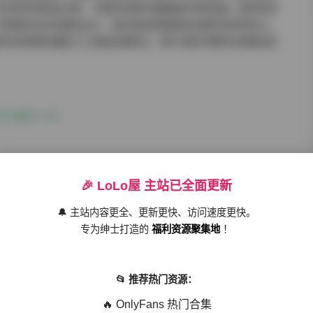
中呈现的琥珀色光晕，与樱花场景形成朦胧的诗意氛围。夏季海滨
与明黄色泳衣的撞色设计，通过航拍视角展现出强烈的视觉张力。
新性地将数码摄影与工笔画后期结合，枫叶场景中模特衣袂飘动的
5期 3.1TB
源包内附的花絮视频可见，团队在布景时尤其注重多维感官体验
🎉 LoLo屋 主站已全面更新
通过环境音效系统同步播放踩雪声，这种沉浸式拍摄环境让模特鼻
景系列中，摄影师巧妙利用LED灯墙制造光污染效果，模特在霓虹
🔔 主站内容更全、更新更快、访问速度更快。
美学的精髓。
专为绅士打造的
福利资源聚集地
！
📂 推荐热门资源：
商业性的精妙平衡。10035期合集收录的27位模特中，既有擅长
夸张造型的职业模特。特别值得关注的是其中三位舞蹈演员出身的
🔥 OnlyFans 热门合集