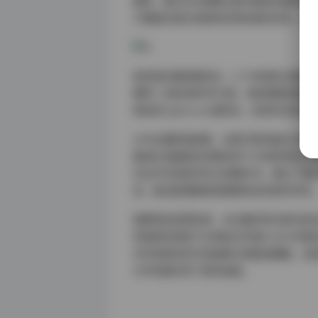
模特，她们在古典舞主题中展现的肢体控制
于都能在镜头前保持自然松弛的状态，这
就资源合集质量而言，3.1TB的超大容量
模特"三级目录科学分类，每组建图包都附
预设的Lightroom调色包，这些经过
从专业摄影角度看，这套写真的最大价值
集通过海量素材完整呈现了从构思到执行
究当代写真美学的立体教科书。建议下载后
读，能深度理解每组建图背后的美学思考
需要特别说明的是，本合集所有内容均来自
持画质的前提下比原始文件缩小40%存储空间
中的场景标签可快速建立智能收藏集。这
艺术性都达到了新的高度。