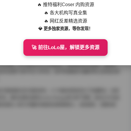
力，使"翩若惊鸿"的意境得到具象化呈现。所有模特的共同特质在
🔥 推特福利Coser 内购资源
与摄影师引导情绪的功力密不可分。
🔥 各大机构写真全集
🔥 网红反差精选资源
💎 更多独家资源，等你发现！
包含原始RAW文件、精修图包及4K拍摄花絮。文件按照"场景-日期-
带灯光参数说明和造型方案PDF。最令专业用户惊喜的是包含38组
色彩校准的预设文件，完整保留了艺图语标志性的青橙色调和银盐质感。
🚀 前往LoLo屋，解锁更多资源
在于其完整的创作档案属性。不同于普通写真集的成品展示，该合
的全流程。对于视觉艺术工作者而言，既是绝佳的灵感库，更是研
优先观赏"创作手记"文件夹，其中导演阐述与摄影师札记的组合阅
。
艺图语团队官方授权发布，3.1TB版本特别优化了压缩算法，在保
。解压后建议使用Adobe Bridge进行资产管理，配合EXIF信息
套资源在人体艺术摄影领域具有里程碑意义，其系统性、完整性和