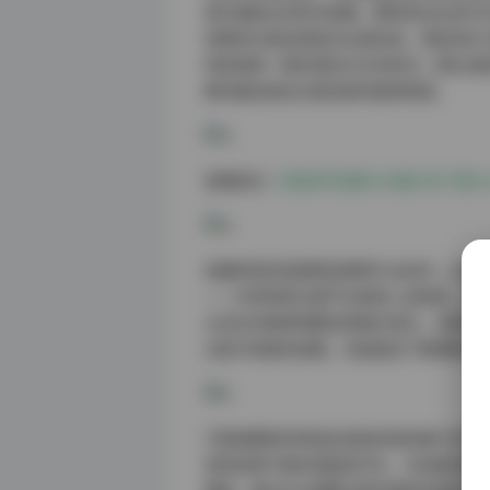
柔光镜配合自然光拍摄，模特发丝在逆光
组照则大胆运用高对比度色调，湛蓝海水
特别值得一提的是秋日古风系列，团队创
瞬间被定格出水墨渲染的独特质感。
查看原文:
艺图语写真图片合集打包下载1003
拍摄现场的氛围营造堪称行业标杆。从资
——冬季雪景主题不仅使用人造雪机，更
尖冻红的微表情都显得格外真实。在都市夜
光影中穿梭的组图，完美复刻了赛博朋克
艺图语模特的筛选标准始终保持着艺术性与
表现忧郁气质的戏剧系学生，也有能驾驭