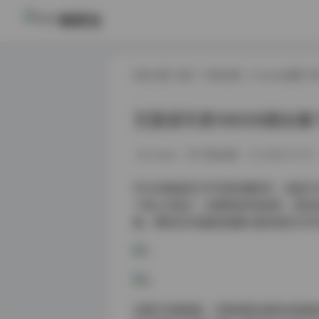
映研社
现在位置:
首页
/
写真合集
/
Cosplay图集下
艺图语写真10035期合集下载
weme
写真合集
2026-01-07
作为长期追踪艺术写真的摄影师，当我打开艺
个核心价值点：主题策划的系统性、视觉
集，堪称近年来最具收藏价值的视觉艺术
在图片风格维度，艺图语团队展现出极强