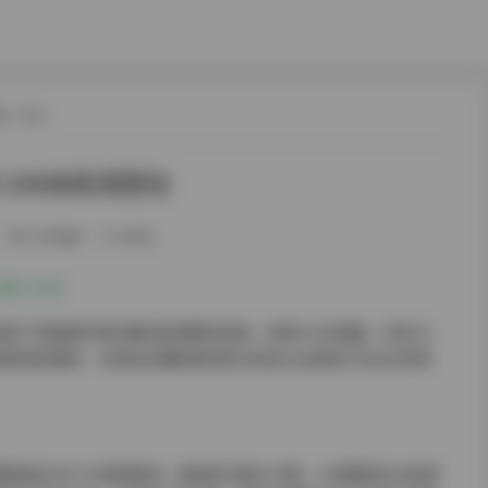
载
/ 正文
24GB高清图包
264热度
0评论
 24GB
验了虎森森写真合集的高清图包资源。这套24GB容量、包含53
质视觉资源库，尤其适合摄影爱好者与时尚从业者进行专业分析参
精准划分为三大视觉板块：森林系主题占18套，以苔藓绿为主色调