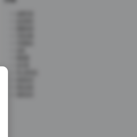
丝模写真
会员尊享
典藏资源
写真合集
写真散本
岛遇
微密圈
未分类
秀人网专区
秘语空间
网红反差
铁粉空间