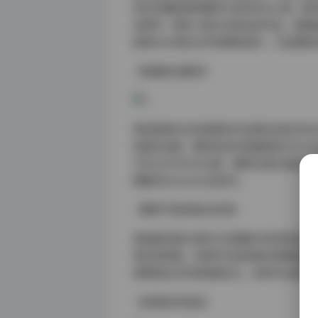
的生态摄影展现模特与自然共生之美；都
间美学；剩余14套为光影私房作品，着
原始RAW格式文件和精修成片，为后期研
【拍摄技法解析】
特别值得关注的是图包中运用的多层次布光
林漏光效果，模特发丝的湿漉质感与叶片反
汽车大灯作为主光源，硬质光线在混凝土
图集的Metadata信息中。
【模特气质具象化呈现】
虎森森的镜头表现力在图集中呈现渐进式变化
体自然舒展；近两年作品则强化情绪叙事，
用眼部反光传递戏剧张力。这种专业成长
【资源技术指标】