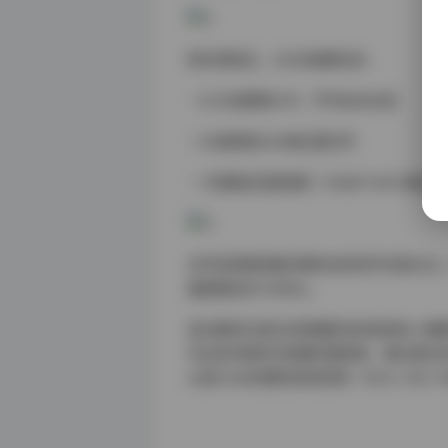
经实测验证，24GB容量包含：
- 4126张精修JPG（平均8MB/张）
- 53组原始CR2格式源文件
- 17段幕后花絮视频（1080P MOV格式）
文件采用按拍摄日期命名的科学归档方式
速度稳定在12MB/s。
该合集现已成为多家摄影培训机构的人像
专业技术提供可拆解的案例库。建议通过
认准24GB完整包体校验码（SHA-256: 9f