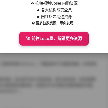
🔥 推特福利Coser 内购资源
🔥 各大机构写真全集
🔥 网红反差精选资源
💎 更多独家资源，等你发现！
🚀 前往LoLo屋，解锁更多资源
，检索效率提升40%以上。下载提供种子与网盘双通道，实测传输
教学素材，其价值不仅在于视觉享受，更为光影运用、色彩管理等
官方渠道获取完整资源，注意部分平台可能存在裁剪版或水印版，
86d0818*）。