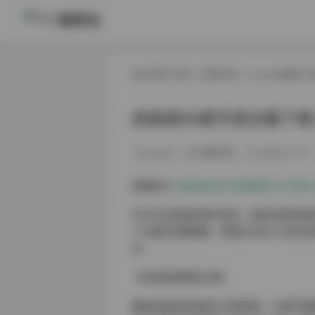
映研社
现在位置:
首页
/
丝模写真
/
Cosplay图集下
虎森森53套写真合集下载 
weme
丝模写真
2026-01-12
查看原文:
虎森森美女写真图集打包下载53套
作为专业影像资源评测员，笔者近期深度体
个主题的完整图集，堪称近年来少见的优
考。
【内容架构精准分类】
整套资源采用场景化分类管理，53套写真