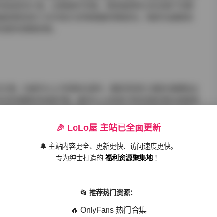
市街拍系列21套，记录咖啡厅转角、地铁通道等生活化场景下的瞬
重捕捉窗棂间的丁达尔效应与织物褶皱的明暗变化。每套作品都配有
究提供完整素材链。
方案。在编号SS_07的雨林主题中，摄影师采用三盏柔光箱模拟丛
光形成微妙的亮度平衡。编号SS_32的地下停车场系列则大胆使用
墙面投射出极具几何美感的阴影。这些创作笔记都完整保留在每套
🎉 LoLo屋 主站已全面更新
🔔 主站内容更全、更新更快、访问速度更快。
专为绅士打造的
福利资源聚集地
！
。早期作品（2019-2020）多展现邻家少女的清新感，注重肢
特别是编号SS_51的午夜美术馆系列，通过控制面部受光面积，仅
轨迹为摄影教学提供了绝佳范本。
📂 推荐热门资源：
🔥 OnlyFans 热门合集