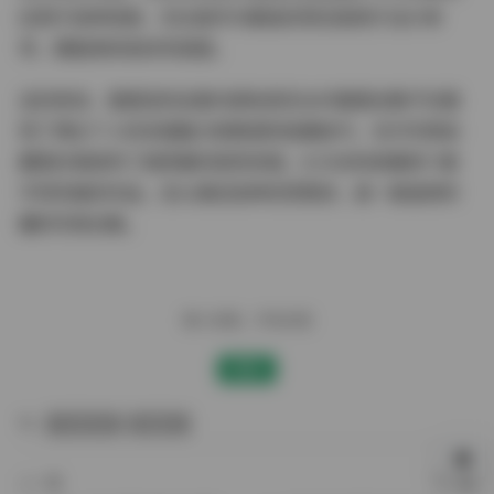
应用于各种场景，无论是作为壁纸欣赏还是用于设计参
考，都能保持良好的观感。
总的来说，蛋蛋宝的这套内部私购无水印套图合集不仅展
现了博主个人的多面魅力和精湛的拍摄技巧，也为写真收
藏爱好者提供了高质量的视觉资源。8.5GB的容量和11套
不同风格的作品，足以满足各种欣赏需求，是一套值得珍
藏的写真合集。
赠人玫瑰，手有余香
赞赏
内部私购
蛋蛋宝
上一篇
下一篇