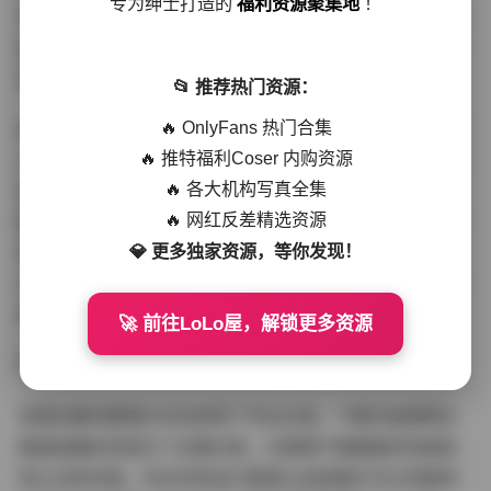
专为绅士打造的
福利资源聚集地
！
中，她能够捕捉到阳光穿过树叶洒在脸上的斑驳光影，营
造出清新自然的氛围；而在室内场景中，则能够通过肢体
语言和表情变化，传达出更加细腻的情感层次。
📂 推荐热门资源：
🔥 OnlyFans 热门合集
这套无水印套图合集的质量堪称上乘。每张图片都经过精
🔥 推特福利Coser 内购资源
心后期处理，色彩饱满但不失真实感，细节清晰可见。特
🔥 各大机构写真全集
别是11套作品各具特色，涵盖了日常生活中多种场景和主
🔥 网红反差精选资源
题，从休闲家居到户外探险，从简约时尚到复古情怀，应
💎 更多独家资源，等你发现！
有尽有。8.5GB的容量也保证了图片的高分辨率，即使放
大观看也能保持良好的清晰度，这对于追求细节的收藏者
来说无疑是一大福音。
🚀 前往LoLo屋，解锁更多资源
资源合集的整理方式也体现了专业水准。11套作品按照主
题或拍摄时间进行了合理分类，方便用户根据喜好快速找
到心仪的内容。无水印的设计更是让这些图片可以完美地