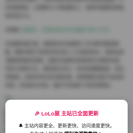
的审美需求，从甜美可人到妩媚动人，每种风格都有其独
特的吸引力。
去看看:
蛋蛋宝 – 内部私购无水印套图11套 8.5GB
在拍摄风格方面，蛋蛋宝的作品展现了对光影的精准把
握。摄影师善于利用自然光和人工光源的结合，营造出或
温暖或神秘的氛围。每套作品都有其独特的主题和色调，
有的以明亮为主，展现阳光活力；有的则偏重暗调，突出
神秘感。这种多样化的风格处理，使得整套合集不会显得
单调，反而层次丰富，满足不同场景下的欣赏需求。
拍摄氛围的营造是蛋蛋宝作品的另一大亮点。无论是户外
🎉 LoLo屋 主站已全面更新
自然场景还是室内精心布置的环境，她都能迅速融入其
🔔 主站内容更全、更新更快、访问速度更快。
中，展现出与环境和谐统一的状态。在自然光下的拍摄