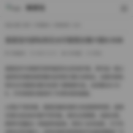
映研社
现在位置:
首页
/
写真散本
/
内部私购
/ 正文
蛋蛋宝内部私购无水印套图合集11套8.5GB
写真散本
2025-12-21
265热度
0评论
蛋蛋宝作为网络写真界备受关注的创作者，其作品一直以
独特的风格和高质量的呈现吸引着众多粉丝。这套内部私
购无水印套图合集共收录11套精美作品，总容量达8.5G
B，为写真爱好者提供了珍贵的视觉盛宴。
从博主气质来看，蛋蛋宝兼具清新与性感两种特质，能够
在镜头前自如切换不同风格。她的五官精致，皮肤白皙，
眼神中透露出一种独特的韵味，既有少女的纯真，又不失
成熟女性的魅力。这种多面性使得她的作品能够覆盖广泛