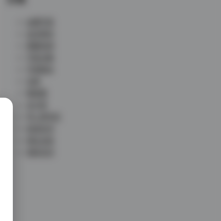
丝模写真
会员尊享
典藏资源
写真合集
写真散本
岛遇
微密圈
未分类
秀人网专区
秘语空间
网红反差
铁粉空间