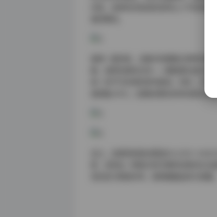
闪烁，这种时间流动的呈现让人不自觉地
美好瞬间。
值得一提的是，合集中的图像分辨率均保
路、皮质包袋的光泽——都能够在放大后
是一份不可多得的参考素材。同时，文件大
高质量JPEG，后期处理的余地也相当充
总之，这套街拍美女精选NO.0301-0
质，呈现出一种既日常又略带诗意的生活
觉信息与情感共鸣，值得细细品味与收藏