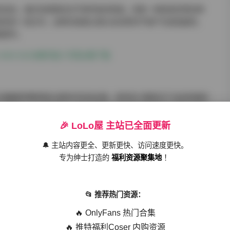
的自信，她们的表情往往不是夸张的笑容，而是一种若有所思的神
读完的一段文字。这种内敛感让观众在欣赏时不易产生视觉疲劳，
离感中。
-0400 82GB都市丽人写真合集下载
与阔腿裤到略带复古感的印花连衣裙，甚至有几期尝试了运动风格的
彩呼应，比如在第0378期，模特选择了薄荷绿的短款风衣与同色
，街道两旁的广告牌与她的服装形成一种呼应，仿佛城市本身也在
🎉 LoLo屋 主站已全面更新
🔔 主站内容更全、更新更快、访问速度更快。
色彩饱和度，避免过度的饱和导致画面失真，而是通过微微提升对
专为绅士打造的
福利资源聚集地
！
理尤为细腻，尤其在夜景街拍中，霓虹灯的光斑在模特的发梢与衣
面具备一定的电影质感，而不失街拍的即时感。
📂 推荐热门资源：
的街拍照片，更像是一本记录都市年轻女性生活态度的视觉日志。
🔥 OnlyFans 热门合集
一次偶遇的咖啡店，或许是一次在地铁站的等待，亦或是一个黄昏
受到节奏的变化：从清晨的柔光到午后的斑驳，再到夜色中的霓虹
🔥 推特福利Coser 内购资源