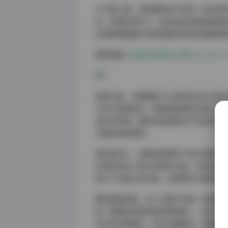
从气质上看，这批模特多半带有一种内敛
态，仿佛在思考下一站的目的地或是刚刚
反而能够慢慢沉浸到画面所营造的微微疏
跳转观看:
街拍美女精选100期 NO.0301
穿搭方面，合集覆盖了从简约的白色T恤
卫衣与短裤组合。每套搭配都经过精心的色
系的针织帽，整体色调清新且不失层次感
为她的装扮喝彩。
视觉表现上，后期处理保持了较为克制的
比度来突出人物与背景的分离。光影的处
角上产生细小的光晕，这种细节让整体画
整体观感来看，这个合集不仅是一组简单
每一期都有其独特的叙事线索——或许是
时分的河畔散步。观众在翻看时，能够感