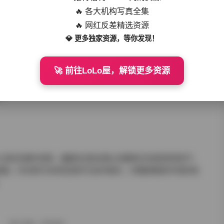
产生代入感，仿佛自己也在这条街道上漫步，捕捉那些稍纵即逝的
🔥 各大机构写真全集
🔥 网红反差精选资源
💎 更多独家资源，等你发现！
持在较高水平，细节上的纹理——比如牛仔布的斜纹、针织品的纹
🚀 前往LoLo屋，解锁更多资源
清晰辨认。这对于喜欢研究服装细节或是寻找灵感的创作者来说，
小为82GB，意味着每一期都有足够的空间来保留原始的RAW或
足。
400以真实的都市场景、细腻的光影处理以及模特们内敛而有型的气
画面。无论是作为欣赏还是作为创作素材，它都能够提供丰富的视
。