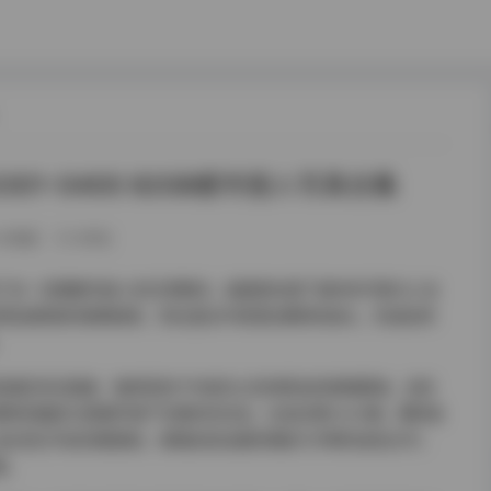
301-0400 82GB都市丽人写真合集
42热度
0评论
选收录了近一百期都市丽人的日常瞬间，画面里充满了城市的节奏与少女
到街道两旁的梧桐树影，阳光透过叶隙洒在模特的肩头，形成自然
。
老城区的石板路、咖啡馆的户外座位以及地铁站的玻璃幕墙，这些
特的服装与周围环境产生微妙的对话。比如在第0325期，模特身
站在老式书店的橱窗前，玻璃反射出她的侧脸与书脊的金色文字，
围。