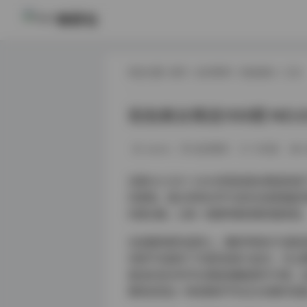
映研社
现在位置:
首页
/
会员尊享
/
街拍美女
/ 正文
街拍美女精选100期 NO.0
weme
会员尊享
12天前
这套NO.0301-0400的街拍美女精
的柔情。镜头常常在早午后的光线里捕捉
的柔光箱，让每一帧都带着轻微的散景感
在拍摄场景的选择上，摄影师倾向于选取
背景不仅提供了丰富的线条与层次，也让模
着浅灰色针织开衫搭配高腰直筒牛仔裤，
整体呈现出一种安静却不失活力的都市氛