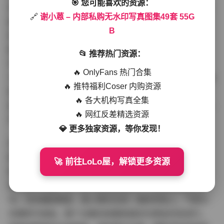
🎯 您可能喜欢的资源：
享为主，粉丝多是资深美图收藏者。这套49套无水印写真
🔗
谢小蒽 – 内部私购无水印写真图集49套 55G
图集，正是她私藏精华的汇总，从室内卧室私密到户外野
B
性探索，风格多变却统一在她那份自信优雅的气质中。摄
影师视角下，她的眼神是杀手锏，每套至少有上百张特
📂 推荐热门资源：
写，捕捉到眉宇间的微妙变化，唇角的浅笑，传递出一种
🔥 OnlyFans 热门合集
“欲说还休”的魅力。资源质量上，内部私购渠道保证了独家
🔥 推特福利Coser 内购资源
性，没有网络流传的压缩版，所有图片均经专业调色，肤
🔥 各大机构写真全集
色自然不泛白，布料纹理逼真，55GB体积不是白给的——
🔥 网红反差精选资源
平均每套1GB+，高清无损，兼容各种设备浏览。
💎 更多独家资源，等你发现！
深入赏析几套代表作。第25套“古典庭院的回眸”，谢小蒽
着汉服，漫步青石小径，古风氛围浓郁，摄影用中长焦压
🚀 前往LoLo屋，解锁更多资源
缩空间，背景虚化恰到好处，无水印下能看到她发髻上的
珠钗细节闪耀。另一套“泳池边的嬉水”，水珠在肌肤上滚
动，动态捕捉精准，谢小蒽的活泼一面跃然纸上，气质从
优雅转为俏皮。整个合集的拍摄氛围多在黄金时段进行，