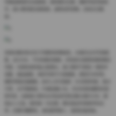
早晨或黄昏的光线柔美，避免硬光生硬，摄影师显然是高
手，谢小蒽的配合度极高，姿势自然流畅，没有生涩痕
迹。
资源合集的亮点在于完整性和稀缺性。49套无水印写真图
集，总55GB，不仅有静态美图，还有部分视频剪辑和幕后
花絮，内部私购的独占感满分。谢小蒽的气质如一瓶陈年
佳酿，越品越香，她的写真不只是看图，更是艺术欣赏。
摄影师我反复翻看，技术上无可挑剔：ISO控制完美，噪点
为零，白平衡精准，PS痕迹最小化。无论你是收藏党还是
研究党，这套谢小蒽无水印私拍写真合集49套55GB，都
是必入之选。她的每一次出镜，都在挑战写真美学的边
界，优雅中藏野性，清纯里带撩人，值得反复回味。