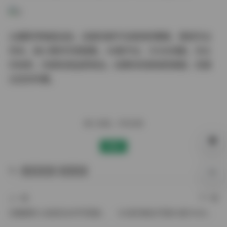
从摄影师角度总结，这套资源不仅是视觉饕餮，更是专业
范本。谢小蒽的写真图集，49套齐全，55GB海量，无水
印纯享，内部私购品质保证。如果你热爱高质美图，别错
过这份珍藏。
赠人玫瑰，手有余香
赞赏
内部私购
谢小蒽
0%
上一篇
下一篇
豆瓣酱秀人私购无水印写真套图9套8GB
ISS系列美女写真65套76GB合集下载