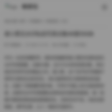
映研社
现在位置:
首页
/
写真散本
/
内部私购
/ 正文
谢小蒽无水印私拍写真合集49套55GB
写真散本
2025-12-03
265热度
0评论
作为一名资深摄影师，我有幸接触到谢小蒽的内部私购无
水印写真图集，这套49套、总计55GB的资源合集，绝对
是近年来罕见的精品之作。谢小蒽，这个名字在写真圈子
里早已是响当当的存在，她以独特的东方韵味和自信姿
态，征服了无数摄影爱好者。不同于市面上的泛滥低质资
源，这套无水印写真图集全部来自内部私购渠道，每一张
图片都保持原始高清原图状态，没有任何干扰，色彩还原
精准，细节拉满，让人一看就沉浸其中。