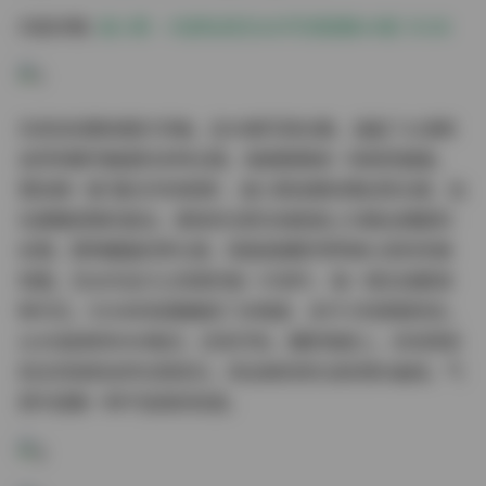
内容详情:
谢小蒽 – 内部私购无水印写真图集49套 55GB
先来说说整体图片风格。这49套写真合集，涵盖了从清新
自然到都市魅惑的多种主题，每套都像是一场视觉盛宴。
譬如第一套“晨光中的呢喃”，谢小蒽身着轻薄丝质长裙，站
在晨曦洒落的窗边，柔和的光影在她肌肤上勾勒出细腻的
纹理，那种朦胧的梦幻感，简直是摄影师梦寐以求的完美
构图。无水印设计让背景的每一片树叶、每一缕光线都清
晰可见，55GB的容量确保了多角度、多尺寸的原图供应，
从4K超清到RAW格式，应有尽有。摄影角度上，多采用低
机位仰拍和自然光侧逆光，突出她的修长身材和S曲线，气
质中透着一种不张扬的性感。