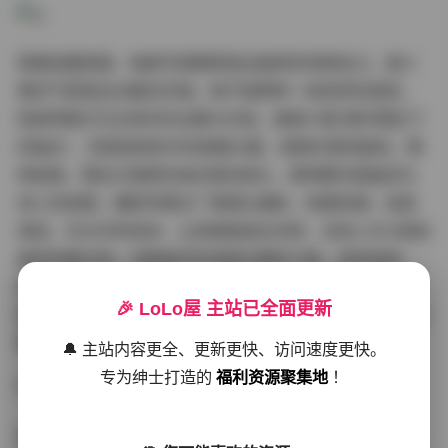
再看拍摄氛围，每套写真都营造出独特的场景张力。谢小
蒽的气质是这合集的灵魂，她不是那种一味卖弄的类型，
而是带着文艺女青年的淡雅与内敛。像第10套“都市霓虹下
的独白”，背景是夜色中的高楼大厦，她靠在落地窗前，眼
神迷离，霓虹灯映照在她白皙的肩头，那种都市孤独却又
诱人的氛围，摄影师通过广角镜头捕捉，构图饱满，层层
递进。无水印的纯净，让观者能直击本质，没有LOGO遮挡
她的完美比例。合集里还有海滩主题的几套，浪花拍岸，
她湿发披肩，笑容如阳光般温暖，海风吹起的裙摆，动态
🎉 LoLo屋 主站已全面更新
感十足，55GB资源中包含动态预览图和后期调整层，专业
摄影师一看就知道这是高端私拍水准。
🔔 主站内容更全、更新更快、访问速度更快。
专为绅士打造的
福利资源聚集地
！
谢小蒽的博主人设也值得细品，她在社交平台上以低调分