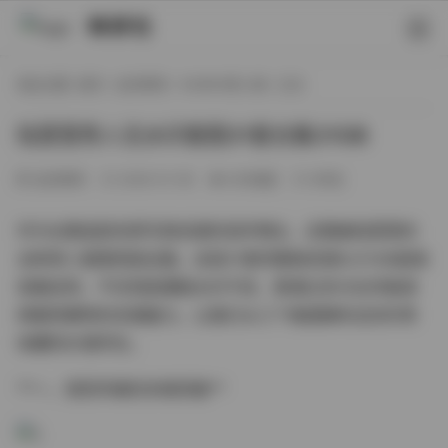
映研社
现在位置:
首页
/
会员尊享
/
XIUREN秀人网
/ 正文
陆萱萱秀人无水印套图31套合集31GB
会员尊享
2026-01-09
263热度
0评论
作为长期追踪优质写真资源的测评博主，近期被陆萱萱的
全新秀人套图彻底征服。这组31套完整版资源以31GB超清
容量呈现，不仅彻底摆脱水印干扰，更通过多元化风格演
绎展现模特的多面魅力。让我们从三个维度解析这份珍贵
收藏的价值所在。
**一、视觉风格的多维突破**