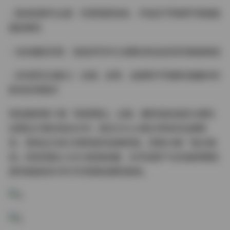
- 肢体叙事专业度：利用颈部线条、手指关节等细节增强画
面故事性
- 动态捕捉优势：连拍序列中头发飘动轨迹呈现完美抛物线
- 多材质互动能力：丝绸、皮革、金属等不同面料接触时的
肌肉反馈差异
特别推荐第17套「雨夜霓虹」主题，模特湿发造型与便利
店霓虹灯管的色彩对冲，配合35mm镜头特有的边缘畸
变，营造出王家卫电影般的迷离质感。而第28套「复古暗
房」则采用富士400H胶卷拍摄，化学显影产生的独特颗粒
感完美复刻90年代写真黄金期的韵味。