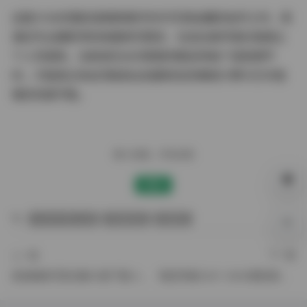
这套31GB完整资源堪称数字时代写真收藏的标杆之作，既
满足专业摄影师的构图研究需求，也适合美学爱好者建立
个人灵感库。当高清无水印原图完整呈现每个造型细节
时，才能真正体会顶级商业拍摄背后的精密计算与艺术激
情的完美平衡。
赠人玫瑰，手有余香
赞赏
XIUREN秀人网
内部私购
陆萱萱
0%
上一篇
下一篇
星澜澜妹写真合集55套下载 43GB高清资源
物恋传媒2301-3000期资源包：1TB/4K超清无水印合集