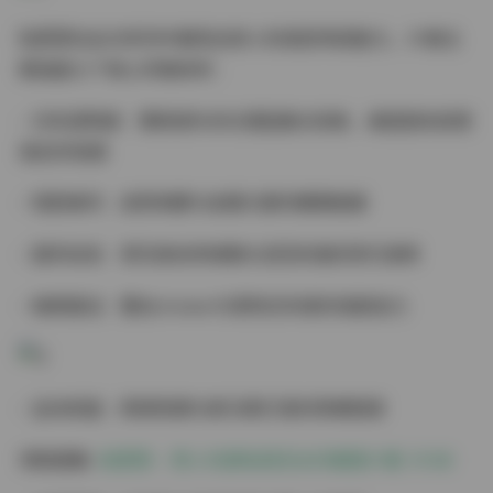
陆萱萱在此次系列中展现出惊人的造型驾驭能力，31套主
题涵盖七个核心风格体系：
- 日系透明感：薄荷绿针织衫搭配晨光场景，通透感妆容营
造初恋氛围
- 轻欧美风：皮质束腰与金属元素的硬朗碰撞
- 国风改良：青花瓷纹样抹胸与流苏折扇的现代演绎
- 暗黑童话：蕾丝choker与哥特式布景的戏剧张力
- 运动机能：网球短裙与高马尾打造的青春图谱
领取图集:
陆萱萱 – 秀人内部私购无水印套图31套 31GB