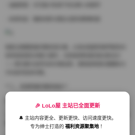
- 油画质感：文艺复兴色调下的古典人体美学
- 未来科技：镭射材质与霓虹光影的赛博构景
每套主题都配备完整妆造方案，从发丝弧度到美甲配色均
体现造型团队的精工细作，尤其值得称道的是光影设计
——柔光箱与自然光的交替运用，使肌肤质感在蜜糖色与
冷白皮间自如切换。
**二、资源质量的硬核指标**
本合集真正实现收藏级画质标准：
🎉 LoLo屋 主站已全面更新
1. 分辨率全面达到6000×4000像素级别，毛孔纹理与服装
🔔 主站内容更全、更新更快、访问速度更快。
织物质感纤毫毕现
专为绅士打造的
福利资源聚集地
！