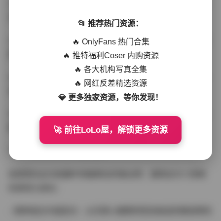
2. 采用专业级色彩配置文件，确保后期调色不损失细节层
次
📂 推荐热门资源：
3. 原始RAW文件经精准转档，避免JEG压缩产生的色彩断
🔥 OnlyFans 热门合集
层
🔥 推特福利Coser 内购资源
🔥 各大机构写真全集
4. 文件命名体系科学规范，按「场景主题_服装代码_拍摄
🔥 网红反差精选资源
日期」三级分类
💎 更多独家资源，等你发现！
5. 附赠拍摄花絮视频包，记录摄影师与模特的现场互动过
程
🚀 前往LoLo屋，解锁更多资源
**三、模特特质的深度挖掘**
陆萱萱在此次拍摄中突破既往形象边界，展现出令人惊艳
的表现力进化：
- 眼神语言丰富层次：从无辜小鹿眼到危险挑逗的精准掌控