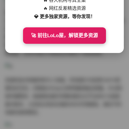
🔥 各大机构写真全集
🔥 网红反差精选资源
作为持续活跃的创作型博主，霜月Shimo在镜头前的表现
💎 更多独家资源，等你发现！
力具有教科书级的参考价值。其特有的"破碎感"表情管理技
法——通过控制下眼睑微颤和嘴唇放松度来传递脆弱美
🚀 前往LoLo屋，解锁更多资源
感，在多套情绪类写真中展现得淋漓尽致。合集特别收录
的拍摄花絮视频中，可以清晰观察到模特如何通过调整肩
颈角度，在特写镜头中塑造出完美的下颌线阴影。
资源的技术规格同样令人惊喜。所有图片均采用CMYK预
置色彩空间，印刷级300dpi分辨率确保输出质量。针对网
络传播需求，每套图包额外附赠适配社交平台的9:16竖版
裁切版本，以及经过色彩压缩的WEB专用图组，满足不同
场景的使用需求。