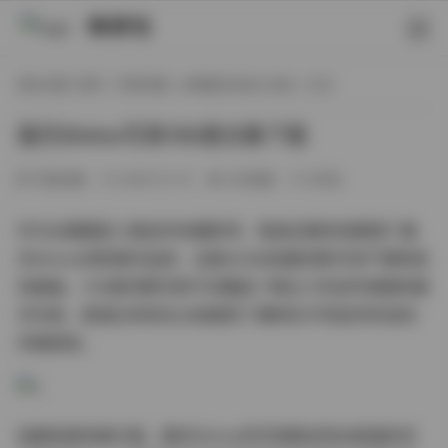
映研社
现在位置:
首页
/
写真合集
/
jk制服白丝袜小仙女
/ 正文
霜月Shimo写真150套合集下载
写真合集
2026-01-10
240热度
0评论
作为长期跟踪人像创作的摄影师，笔者近期系统整理了霜
月Shimo的影像作品库，这套42GB容量的数字资产堪称视
觉盛宴。150套完整写真不仅覆盖了博主六年创作周期的精
华内容，更通过系统化分类展现了模特在不同创作阶段的
风格蜕变。
拍摄场景构建方面，霜月Shimo的写真集呈现出极强的空