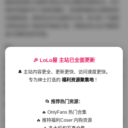
服装造型团队为每套写真设计的主题配饰堪称亮点。无论
是和风振袖中手工染制的腰封，还是赛博朋克主题特制的
机械臂道具，都体现出专业级制作水准。部分高人气套图
还特别收录了造型师手稿电子版，完整呈现从设计草图到
成片效果的创作历程。
🎉 LoLo屋 主站已全面更新
从文件管理角度看，42GB资源采用科学分级存储结构。主
目录按年份划分，子文件夹包含原始RAW文件、精修图和
🔔 主站内容更全、更新更快、访问速度更快。
手机壁纸裁剪版三种规格。其中2020年后作品均提供4K分
专为绅士打造的
福利资源聚集地
！
辨率源文件，霓虹夜景主题的《东京24时》系列更包含延
时摄影花絮，为后期学习者提供了珍贵素材。
📂 推荐热门资源：
🔥 OnlyFans 热门合集
点击访问:
霜月shimo美女写真图集合集打包下载150套 42
🔥 推特福利Coser 内购资源
GB