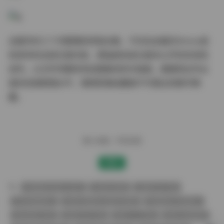
这套历时三个月整理的终极合集，不仅包含霜月Shimo授
权发布的全部正版内容，更独家收录五套未公开的实验性
创作。从文件完整性到后期素材的丰富度，都展现出专业
级的资源管理水平，堪称影像收藏者不可错过的数字典
藏。
赠人玫瑰，手有余香
赞赏
jk制服白丝袜小仙女
古韵古风图
合集打包下载
学生制服美女
性感大胸美女诱惑写真图
性感美女写真图片
极品美女写真
福利打包下载
美女个人写真
美女古装套图