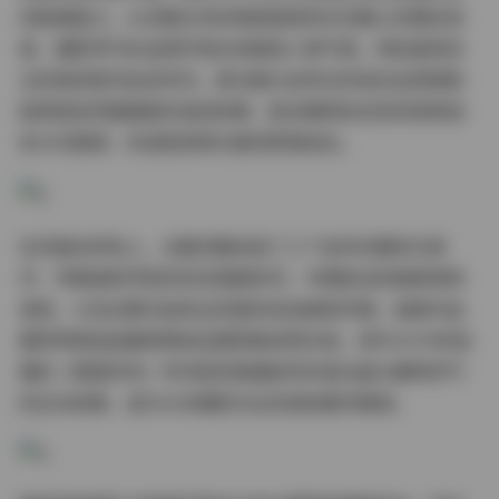
间叙事能力。从京都古寺的禅意庭院到东京都心的霓虹街
景，摄影师巧妙运用环境光效塑造人物气质。特别值得关
注的是其室内私房系列，柔光箱与自然光的混合运用使肌
肤质感呈现蜜蜡般的温润效果，配合模特标志性的锁骨线
条与天鹅颈，形成极具辨识度的影像语言。
在风格多样性上，合集完整收录了三个创作时期的代表
作：早期清新学院风的百褶裙系列、中期尝试的暗黑哥特
造型，以及近期引起热议的国风改良旗袍专题。每套作品
都附带原始拍摄参数和后期思路说明文档，其中2019年拍
摄的《雪国列车》系列因完美捕捉到车窗冰晶与模特呵气
的互动效果，成为众多摄影论坛的调色教学案例。