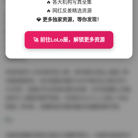
🔥 各大机构写真全集
🔥 网红反差精选资源
文件管理系统的专业程度同样令人惊喜。每套写真独立文
💎 更多独家资源，等你发现！
件夹内包含：原始图片包、精选修图成品、花絮短视频及
拍摄参数文档。编号27的《春日纪行》甚至附赠了摄影师
🚀 前往LoLo屋，解锁更多资源
手写的场景勘景笔记，详细标注了每个取景地的具体坐标
与最佳拍摄时段。这种级别的资源完整性，在同类合集中
实属罕见。
考虑到现代人的多屏浏览习惯，制作团队还贴心准备了移
动端适配版本。经过智能压缩的1080P版本仅占原文件3
0%空间，但通过专业的锐化算法处理，在手机屏幕上仍能
呈现令人满意的细节表现。实测在iPad Pro上浏览《天台
物语》系列时，连模特连衣裙的编织纹理都清晰可辨。
这套资源最珍贵的价值在于其教学意义。40套作品如同40