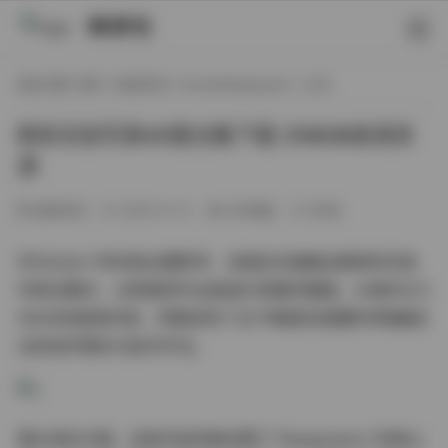
映研社
现在位置:
首页
/
秘语空间
/
KoreanRealgraphic
/ 正文
韩系实拍写真40套合集下载 258GB高清资
源
秘语空间
2026-01-12
269热度
0评论
作为从业十年的商业摄影师，当我初次接触这套韩系实拍
写真合集时，立即被其专业级成片质量所震撼。40套共计2
58GB的超清内容，完整呈现了当下韩国实拍摄影领域最前
沿的创作理念与技术手法。
镜头语言方面，这些作品完美诠释了"Realgraphic"的核心