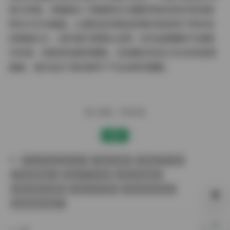
堂大师课，完整展示了韩国新生代摄影师如何将日常场景
转化为艺术画面。从便利店货架前的随手拍到地下停车场
的情绪大片，创作者们用镜头证明：好作品需要的不是奢
华布景，而是发现美的眼睛。当您解压完这258GB的视觉
盛宴，或许会对"真实美学"产生全新的理解。
赠人玫瑰，手有余香
赞赏
KoreanRealgraphic
古韵古风图
合集打包下载
学生制服美女
美女个人写真
美女古装套图
美女私密写真集
美女艺术写真
美女黑丝袜诱惑
超短裙美女图片
0%