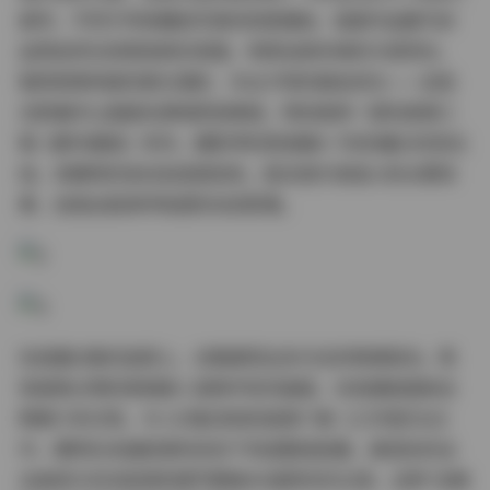
美学。不同于传统棚拍写真的刻意摆拍，每套作品都巧妙
运用自然光效营造真实氛围。地铁站候车椅的冷调顶光、
咖啡馆落地窗的柔光漫射、天台夕阳的鎏金逆光——这些
光影魔术让画面充满电影叙事感。特别值得一提的是第三
辑《都市晨韵》系列，摄影师利用清晨6-7时的魔幻时刻光
线，将模特的发丝染成琥珀色，配合首尔清溪川的水雾效
果，创造出极具呼吸感的动态影像。
在拍摄对象的选择上，合集展现出多元化的审美取向。既
有棱角分明的骨相美人演绎中性风画报，也有圆脸甜妹诠
释果汁系日常。令人印象深刻的是第17套《工作室日记》
中，模特在未施粉黛的状态下完成整组拍摄，鼻梁处的淡
淡雀斑与毛衣起球的细节都被4K画质忠实记录，这种"去精