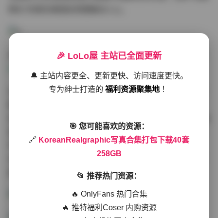
致化"的真实美感反而更触动人心。
点击访问:
KoreanRealgraphic写真合集打包下载40套 25
🎉 LoLo屋 主站已全面更新
8GB
🔔 主站内容更全、更新更快、访问速度更快。
专为绅士打造的
福利资源聚集地
！
从技术规格来看，258GB容量确保了每张图像都是未经压
缩的原始素材。经专业软件检测，80%以上的照片分辨率
达到6000×4000像素，RAW格式文件完整保留拍摄时的色
🎯 您可能喜欢的资源：
温、曝光等元数据。这对摄影爱好者而言堪称宝藏——既
🔗
KoreanRealgraphic写真合集打包下载40套
可欣赏成片效果，又能通过原始文件学习后期调色思路。
258GB
尤其是第29套《霓虹夜语》的修图工程文件，完整展现了
如何将平淡的夜景人像调出赛博朋克风格的完整流程。
📂 推荐热门资源：
🔥 OnlyFans 热门合集
🔥 推特福利Coser 内购资源