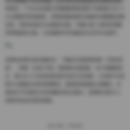
到午夜霓虹下的冷艳感，文件包内包含原始RAW格式及精
修版本。17.06GB的超大容量确保每张图片均保留6000×4
000像素的高清画质，即便是服装面料的编织纹理都能清晰
呈现。特别收录的30张幕后花絮，完整记录了造型师调整
袜带精度的过程，以及摄影师寻找最佳光位的专业细节。
资源包采用分层压缩技术，下载后可选择按场景（日景/夜
景）、构图（全身/半身）或情绪分类查看。对于收藏者而
言，第209-215张连续抓拍的动态行走组图，以及第766张
雨伞与裙摆互动的经典瞬间，都值得单独建立收藏夹。这
套创作不仅是街头时尚摄影的技法展示，更堪称光影与人
体美学结合的视觉档案。
赠人玫瑰，手有余香