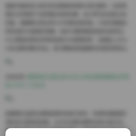
画面中最具张力的红色包臀裙采用弹力哑光面料，在街角
霓虹灯的照射下呈现微妙渐变效果。设计师巧妙运用立体
剪裁，使腰臀比例达到0.67的黄金视觉值，行走时裙摆自
然形成的30度扇形褶皱，恰好与模特腿部线条形成呼应。
与之搭配的黑色吊带袜选用20D超薄材质，在膝盖上方5c
m处设置的蕾丝花边，成为整套造型最精妙的视觉停顿点。
点击访问:
魔镜街拍 凯旋 彼方の光 红色包臀短裙黑丝吊带
袜 870P+17.06GB
拍摄团队选择在傍晚蓝调时刻进行创作，利用街道橱窗的
漫反射光源营造氛围。主光位设置在模特右侧45度方向，
通过柔光箱打出层次分明的轮廓光，而背景中虚化的车流