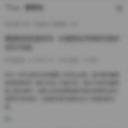
映研社
现在位置:
首页
/
写真合集
/
凯旋摄影
/ 正文
魔镜街拍凯旋系列：红裙黑丝吊带袜写真87
0P[17GB]
写真合集
2026-01-14
293热度
0评论
作为一名专注街头时尚摄影八年的从业者，首次看到魔镜
街拍凯旋系列《彼方の光》的成片时，指尖不自觉在触控
板上放大细节。这套以红色包臀短裙与黑丝吊带袜为核心
视觉符号的创作，在暗调光影中展现出令人惊艳的层次
感。