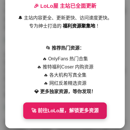
光轨则采用f/1.8大光圈捕捉，形成冷暖色调的强烈对冲。
🎉 LoLo屋 主站已全面更新
特别是第327张作品，模特倚靠复古电话亭的构图，红色裙
🔔 主站内容更全、更新更快、访问速度更快。
摆与墨绿色背景形成互补色碰撞，雨后的潮湿路面倒影将
专为绅士打造的
福利资源聚集地
！
画面纵深感延伸了1.5倍。
📂 推荐热门资源：
出镜模特对氛围的掌控堪称教科书级别。她通过调整肩颈
🔥 OnlyFans 热门合集
角度，使锁骨线条与吊带袜肩带形成平行构图，微卷的棕
🔥 推特福利Coser 内购资源
发在颈部制造出自然的阴影过渡区。最具记忆点的第681张
🔥 各大机构写真全集
照片中，模特将重心放在右腿的站姿使身体呈现S型曲线，
🔥 网红反差精选资源
左手轻撩发尾的动作让画面产生动态平衡，这种不经意的
💎 更多独家资源，等你发现！
慵懒感正是专业模特与素人的本质区别。
🚀 前往LoLo屋，解锁更多资源
整套870张写真涵盖七种情绪表达，从清晨薄雾中的朦胧美