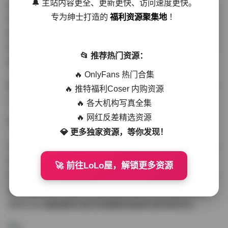
🔔 主站内容更全、更新更快、访问速度更快。
值得关注的是资源包内包含20GB未压缩原片，从4K超清
专为绅士打造的
福利资源聚集地
！
特写到广角街景均采用RAW格式收录。其中转角回眸的经
典镜头更提供10种不同调色版本，从胶片质感的怀旧暖调
到赛博朋克的冷峻蓝调，满足各类审美需求。文件包按场
📂 推荐热门资源：
景-造型-角度的三维索引分类，支持快速检索目标画面。
🔥 OnlyFans 热门合集
跳转原帖:
魔镜街拍 不吃鸡蛋 转角 灰色包臀裙透明高跟 1
🔥 推特福利Coser 内购资源
000P+20.25GB
🔥 各大机构写真全集
🔥 网红反差精选资源
💎 更多独家资源，等你发现！
作为长期践行健康理念的博主，不吃鸡蛋在本组写真中展
现出极具张力的身体表现力。没有过度修图的虚假轮廓，
🚀 前往LoLo屋，解锁更多资源
取而代之的是自然光线下真实的肌肉线条。当灰色裙摆随
着步伐摆动时，隐约可见长期运动塑造的紧致腿部曲线，
恰与12cm细高跟形成的优雅踝部弧度构成完美呼应。