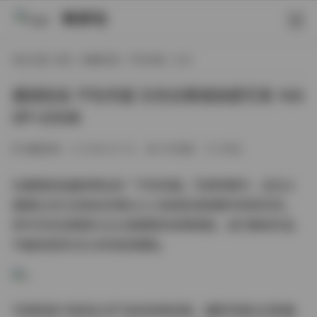
映研社
现在位置:
首页
/
典藏资源
/
不吃鸡蛋
/ 正文
魔镜街拍 不吃鸡蛋 灰色包臀裙高跟写真 100
0P+20GB
典藏资源
2026-01-14
303热度
0评论
在魔镜街拍最新释出的「不吃鸡蛋」写真特辑中，这位以
健康生活方式闻名的博主以三组造型演绎都市轻熟风范。
其中灰色包臀裙与尖头高跟鞋的经典搭配，成为整组作品
中最具视觉记忆点的街拍模板。
写真取景于极具生活气息的街角场景，摄影师通过光影魔