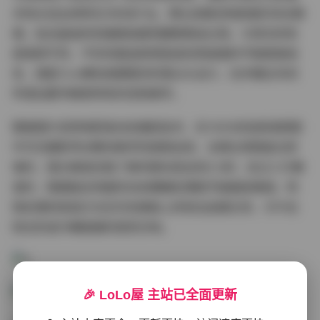
术将水泥丛林转化为时尚T台。博主身着定制款烟灰色包臀
裙，贴合曲线的剪裁精准展现腰臀黄金比例。与常见的性
感演绎不同，不吃鸡蛋选择用挺括的西装面料平衡柔美线
条，搭配7cm裸色高跟鞋的利落尖头设计，在步履生风间
传递出都市精英特有的克制美学。
整套图片采用电影级动态捕捉技术，在1000余张高清原图
中可见摄影师对瞬间美学的极致追求。当博主倚靠复古砖
墙时，镜头精准定格了微风撩动发丝的0.3秒；走过人行横
道时，鞋跟敲击地面的动态模糊处理赋予画面故事感。特
殊处理的街拍灯光在灰色裙装上折射出金属光泽，与午后
阳光形成冷暖碰撞的视觉交响。
🎉 LoLo屋 主站已全面更新