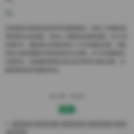
这组街拍作品特别采用多机位跟拍模式，既有1.5米最佳观
赏距离的全身构图，也有从二楼俯拍的独特视角。在20GB
资源包中，摄影团队还特别收录了30分钟幕后花絮，完整
呈现从造型调整到光影调试的专业流程。对于时尚摄影爱
好者而言，这套兼具审美价值与技术参考价值的合集，无
疑是街拍创作的最佳范本。
赠人玫瑰，手有余香
赞赏
不吃鸡蛋
包臀裙街拍
灰色包臀裙
紧身裙街拍
转角
魔镜街拍