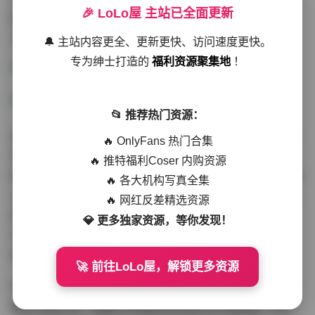
🎉 LoLo屋 主站已全面更新
展现拍摄角度的创新性，通过俯拍镜面、框架构图等手
法，将家居环境转化为充满故事性的舞台。
🔔 主站内容更全、更新更快、访问速度更快。
专为绅士打造的
福利资源聚集地
！
📂 推荐热门资源：
资源包采用科学的分卷压缩方式，按年份和主题建立清晰
🔥 OnlyFans 热门合集
目录结构。每套写真独立文件夹内包含：原始尺寸精修
🔥 推特福利Coser 内购资源
图、手机壁纸裁剪版、以及拍摄花絮短视频。84GB的体积
🔥 各大机构写真全集
主要来自于保留的RAW格式源文件，这对摄影爱好者而言
🔥 网红反差精选资源
具有重要的参考价值。所有素材均经过专业色彩校准，在
💎 更多独家资源，等你发现！
不同显示设备上都能准确还原暖橘色、莫兰迪灰等标志性
色调。
🚀 前往LoLo屋，解锁更多资源
作为个人写真的长期企划，鹿八岁在镜头前的表现力堪称
教科书级示范。她擅长用细微的表情变化传递情绪：低头