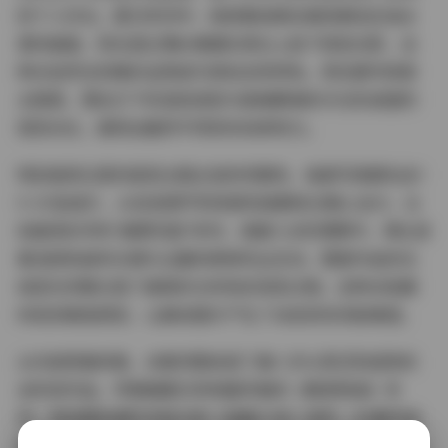
的个人印记。夏日系列中，她穿着纯棉白裙赤脚站在溪水
里的画面，阳光透过薄纱裙摆在青石上投下斑驳光影，这
种对自然光的精妙运用成为其标志性特色。而在都市夜景
主题里，霓虹灯下的湿发造型与玻璃幕墙的冷光形成强烈
视觉对比，展现出截然不同的时尚表现力。
特别值得注意的是其主题企划的完整性，每套写真都包含1
5-25张成片，从妆发细节到场景衔接都经过精心设计。比
如备受好评的"晨雾花园"系列，清晨六点的薄雾中，博主身
着浅绿色森系长裙与沾露的绣球花丛互动，整套作品的光
线变化完整记录了破晓时分的色彩渐变过程。这种对拍摄
时机的精准把控，让静态图片产生了动态的时间叙事感。
从内容质量来看，合集完整收录了鹿八岁从青涩到成熟的
全阶段作品。早期偏重日系制服风格的《教室物语》系
列，到后期充满艺术张力的《油画少女》创作，83套作品
呈现出明显的风格进化轨迹。其中20套私房主题作品尤其