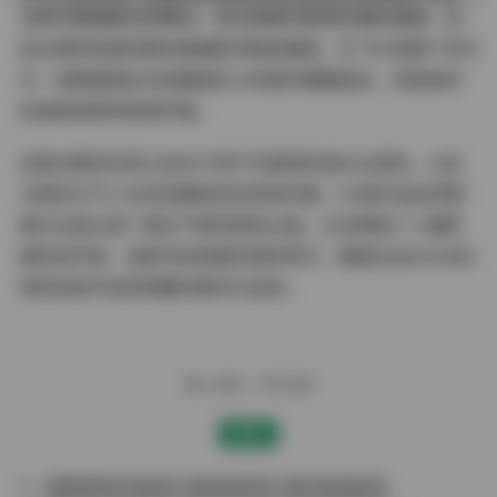
浅笑时微微颤动的睫毛，逆光侧颜时脖颈优雅的弧度，这
些充满呼吸感的瞬间被摄影师精准捕捉。在"冬日围炉"系列
中，她裹着格纹毛毯蜷缩在沙发里的慵懒姿态，将居家的
松弛感演绎得淋漓尽致。
这套合集的珍贵之处在于其不可复制的成长记录性。从双
马尾的元气少女到及腰卷发的轻熟风格，83套作品如同影
像日记般记录了博主气质的蜕变过程。正在筹备个人摄影
展的创作者，或是寻找拍摄灵感的同行，都能在这84GB的
视觉宝库中找到想要的素材与启发。
赠人玫瑰，手有余香
赞赏
Cosplay图集下载
古韵古风图
合集打包下载