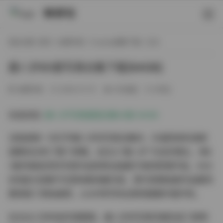
映研社
现在位置:
首页
/
丝模写真
/
Cosplay图集下载
/ 正文
鹿八岁83套写真合集下载[84GB]
丝模写真
2026-01-07
255热度
0评论
在线浏览:
鹿八岁写真套图合集83套 84GB
当笔者第一次打开鹿八岁的写真合集时，扑面而来的清新
感瞬间点亮了整个屏幕。这位以"鹿八岁"为名的博主，用8
3套风格各异的写真作品构筑出独属于她的影像宇宙。84G
B的超大容量不仅意味着海量内容，更代表着每套作品都完
整保留了原始画质，从4K特写到全景构图都纤毫毕现。
在长达三年的创作周期里，鹿八岁的写真风格形成了鲜明