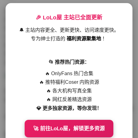
在拍摄氛围营造方面，Annie_baby团队展现出精准的场景
🎉 LoLo屋 主站已全面更新
控制力。分析合集内超过1500张成片可见，其布光方案具
有高度可复现性：主光采用120cm深抛抛物线柔光箱维持
🔔 主站内容更全、更新更快、访问速度更快。
5.6光圈值恒定输出，辅以LED灯棒在模特瞳孔制造标志性
专为绅士打造的
福利资源聚集地
！
的菱形眼神光。这种专业级灯光配置确保了每期作品的视
觉连贯性，即便跨三年时间跨度拍摄，成片色温仍能控制
📂 推荐热门资源：
在±150K的微小偏差范围内。
🔥 OnlyFans 热门合集
🔥 推特福利Coser 内购资源
🔥 各大机构写真全集
就资源合集质量而言，7GB容量对应着真正的专业级内容
🔥 网红反差精选资源
储备。实测解压后包含：438张精修图（平均分辨率5472
💎 更多独家资源，等你发现！
×3648）、97段拍摄花絮视频（4K/30fps规格）、以及附
带的11套独家预设文件。尤其值得称道的是第10期新增的
「幕后制作手册」PDF文档，详细拆解了从妆发造型到后
🚀 前往LoLo屋，解锁更多资源
期调色的全流程参数，这类深度内容在同类写真合集中实