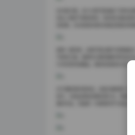
在内容方面，这102套写真涵盖了多种主
突出人物的气质和神态；有些则注重创意
觉效果。无论是喜欢简约风格还是复杂构
值得一提的是，这套写真合集不仅数量庞
节表现力强，能够充分展现摄影师的技术
艺术欣赏的收藏品，都具有很高的价值。
对于摄影爱好者来说，这套合集更是一座
技巧、光线运用和后期处理方法。特别是
量的作品，无疑是一次难得的学习机会。