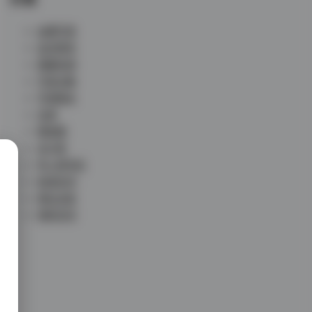
丝模写真
会员尊享
典藏资源
写真合集
写真散本
岛遇
微密圈
未分类
秀人网专区
秘语空间
网红反差
铁粉空间