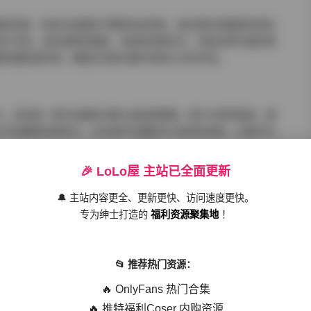
题和场景。有些作品聚焦于模特的自然美，通过简约的服装和背景，
和艺术性，通过独特的服装、道具和场景设计，营造出梦幻般的视
图的摄影爱好者，都能在这套合集中找到心仪的作品。
大，而且每一套作品都经过精心挑选和整理。照片分辨率极高，细
水平和模特的表现力。无论是作为摄影学习的参考资料，还是作为
🎉 LoLo屋 主站已全面更新
🔔 主站内容更全、更新更快、访问速度更快。
宝贵的资源库。通过研究不同摄影师的作品，可以学习到各种拍摄
专为绅士打造的
福利资源聚集地
！
对于那些正在提升摄影水平的初学者来说，能够接触到如此多高质
📂 推荐热门资源：
🔥 OnlyFans 热门合集
🔥 推特福利Coser 内购资源