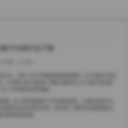
2套172GB打包下载
257热度
0评论
作者支持平台，汇聚了众多才华横溢的摄影师和模特，其上的美女写真作
。今天要为大家介绍的是一款精心整理的Patreon美女写真合集，
B，是一次不容错过的视觉盛宴。
高质量。每一套写真都展现了不同风格的美感，从清新自然的户外
的氛围到现代前卫的时尚元素，应有尽有。摄影师们运用精湛的光
魅力展现得淋漓尽致。