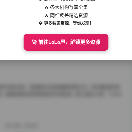
载102套 172GB
🔥 各大机构写真全集
🔥 网红反差精选资源
证明了这套合集的高质量和高价值。每一张照片都经过专业处理，色
💎 更多独家资源，等你发现！
和放大展示的需求。无论是用于个人欣赏、专业学习还是商业参
🚀 前往LoLo屋，解锁更多资源
实用。用户无需逐一套取，一次性下载即可拥有全部资源，大大节
让更多人能够轻松享受到这些精美写真作品带来的视觉享受。
集凭借其丰富的内容、高质量的作品和便捷的获取方式，成为摄影爱好者
一套能够满足各种审美需求的写真资源，那么这套102套、172GB
赠人玫瑰，手有余香