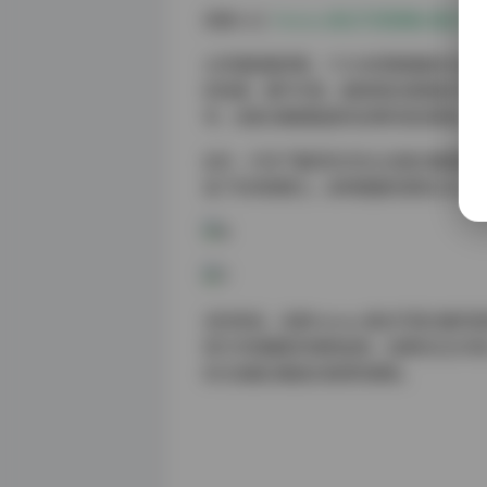
资源入口:
Patreon美女写真图集合集打包下
从存储容量来看，172GB的数据量充分
彩饱满、细节丰富，能够满足高精度打印
考，这套合集都能提供足够的视觉素材。
此外，打包下载的形式也让这套合集更加
省了时间和精力。这种便捷的获取方式，
总的来说，这套Patreon美女写真合
和艺术收藏家的理想选择。如果你正在寻找
的大容量合集绝对值得你拥有。