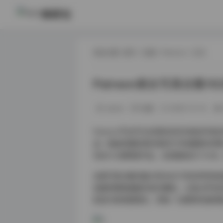
映研社
现在位置:
首页
/
岛遇
/
Patreon
/ 正文
Patreon美女写真合集10
weme
岛遇
2025-12-14
Patreon平台作为全球知名的内容创
品一直备受摄影爱好者和艺术收藏家的青睐
包含102套精美作品，总容量高达172G
这套写真合集的最大特点在于其多样性和
拍摄到精致细腻的室内棚拍，从复古怀旧
影技巧和构图理念，将每一位模特的独特