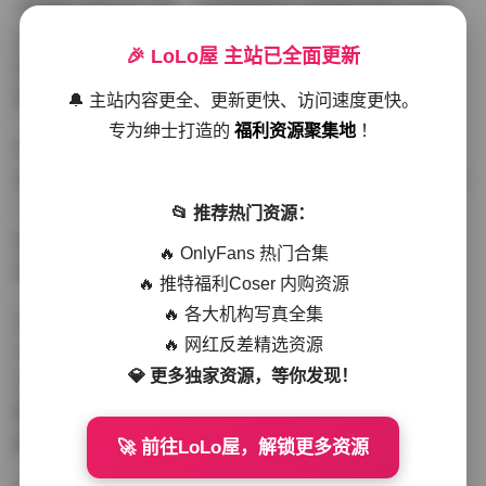
多变而又稳定的气质，正是她能够在写真圈持续吸引粉丝
关注的关键。她的表情管理堪称一流，从眼神的微妙变化
🎉 LoLo屋 主站已全面更新
到唇角的弧度，都恰到好处地传递出画面想要表达的情
绪。
🔔 主站内容更全、更新更快、访问速度更快。
专为绅士打造的
福利资源聚集地
！
作为博主，Ruri_LapisL对作品的更新频率和质量把控令人
印象深刻。71GB的资源合集不仅是数量的积累，更是质的
飞跃。每一次更新都能带来新的惊喜，无论是服装搭配的
📂 推荐热门资源：
创意，还是场景选择的独到，都显示出她对写真艺术的深
🔥 OnlyFans 热门合集
刻理解和不断探索的精神。
🔥 推特福利Coser 内购资源
🔥 各大机构写真全集
从技术层面分析，Ruri_LapisL的写真作品在构图上遵循三
🔥 网红反差精选资源
分法则，同时又不拘泥于传统框架。她的动态捕捉能力尤
💎 更多独家资源，等你发现！
为突出，无论是行走中的裙摆飞扬，还是转身瞬间的发丝
飘动，都被精准定格，赋予作品生命力。这种对动态的把
握，需要模特与摄影师之间的默契配合。
🚀 前往LoLo屋，解锁更多资源