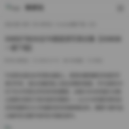
映研社
现在位置:
首页
/
秀人网专区
/
Cosplay图集下载
/ 正文
SWEETBOX全70套超清写真合集【208GB
一键下载】
秀人网专区
2026-01-10
260热度
0评论
午后阳光透过纱帘洒在桌面上，我滑动着刚解压完成的写
真文件夹，指尖在触控板上划出流畅的弧度。作为追踪SW
EETBOX写真五年的资深收藏者，这套208GB的超大合集
让我再次惊叹于其内容的完整性——从2018年樱花季的初
恋系制服到2023年最新发布的暗黑童话风，整整70套作品
以编号形式整齐排列在专属目录中。