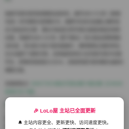
每套写真的视觉叙事都自成体系。编号SBX-012的《玻璃
花房》系列堪称光影教科书，晨雾中的逆光拍摄让模特发
丝泛起金色光晕，蕾丝洋装透过特写镜头能看清每处刺绣
纹理。而编号SBX-047的《蒸汽霓虹》则大胆运用赛博朋
克色调，荧光粉与电子蓝的碰撞中，模特眼角点缀的碎钻
在4K画质下清晰可辨。这种画质表现力在同类写真中实属
罕见，即便将局部放大300%，肌肤质感仍保持着奶油般的
细腻过渡。
资源获取点:
SWEETBOX美女写真全集70套合集【208GB
超清打包下载】
🎉 LoLo屋 主站已全面更新
资源包采用智能分类架构令人惊喜。除按年份和主题划分
🔔 主站内容更全、更新更快、访问速度更快。
的主文件夹外，还设有「特别收录」子目录——这里藏着