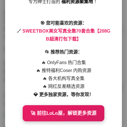
专为绅士打造的
福利资源聚集地
！
二十组未公开花絮，包括后台化妆实录和布景搭建过程。
模特在镜头前后的气质转换颇具戏剧性：前秒还是《复古
电话亭》里冷艳的港风女郎，幕后花絮中却捧着抹茶蛋糕
🎯 您可能喜欢的资源：
笑得眉眼弯弯。这种真实感与艺术表现的微妙平衡，正是S
🔗
SWEETBOX美女写真全集70套合集【208G
WEETBOX写真持续吸引百万粉丝的核心魅力。
B超清打包下载】
📂 推荐热门资源：
🔥 OnlyFans 热门合集
特别要称赞资源包的预处理。所有照片均保留EXIF信息，
🔥 推特福利Coser 内购资源
摄影爱好者能清楚看到每张作品的光圈快门参数。更贴心
🔥 各大机构写真全集
的是视频素材单独封装，从《夏日泳池》的慢镜头水花到
🔥 网红反差精选资源
《天台焰火》的延时摄影，12组动态影像均提供1080P/60
💎 更多独家资源，等你发现！
fps和4K/30fps双版本。解压时智能校验功能有效避免了
文件损坏，这对208GB的大型资源包至关重要。
🚀 前往LoLo屋，解锁更多资源