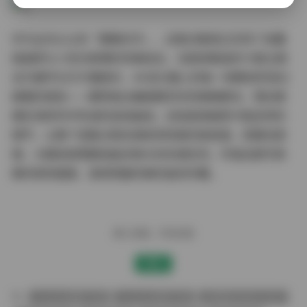
作为业内公认的「硬碟杀手」，这套合集真正实现了收藏
级画质与人性化管理的完美结合。当我将精选的15套主题
设为循环幻灯片播放时，4K显示器上的每一帧都如同浸过
蜂蜜的琥珀——模特指尖触碰樱花时的微微颤动，雪纺裙
摆在海岸风中形成的波浪曲线，这些超清画质才能呈现的
细节，让整个观看过程充满发现惊喜的愉悦感。若要说遗
憾，大概就是需要准备足够大的存储空间，毕竟这套写真
集的视觉盛宴，值得用最完美的姿态珍藏。
赠人玫瑰，手有余香
赞赏
Cosplay图集下载
Cosplay套图下载
jk制服白丝袜小仙女