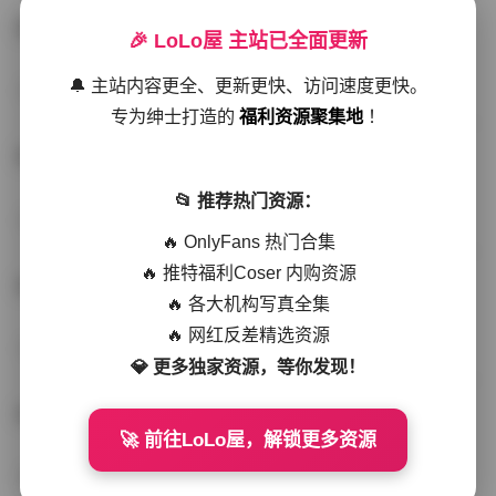
元歌恋爱日记写真合集180GB持续更新
🎉 LoLo屋 主站已全面更新
🔔 主站内容更全、更新更快、访问速度更快。
秘语空间
2026-01-11
256 热度
0评论
专为绅士打造的
福利资源聚集地
！
元歌江南深情写真合集 180GB 持续更新
📂 推荐热门资源：
岛遇
2025-12-18
285 热度
0评论
🔥 OnlyFans 热门合集
🔥 推特福利Coser 内购资源
元歌江南深情日记写真合集 162GB持续更新资源
🔥 各大机构写真全集
🔥 网红反差精选资源
写真散本
2025-12-14
272 热度
0评论
💎 更多独家资源，等你发现！
元歌江南恋爱日记写真合集 持续更新中
🚀 前往LoLo屋，解锁更多资源
会员尊享
2025-11-23
266 热度
0评论