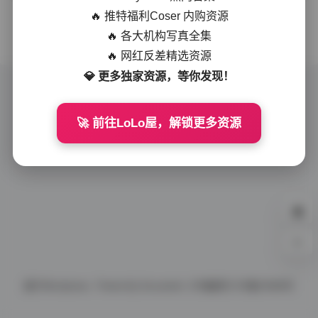
🔥 推特福利Coser 内购资源
没有更多了
🔥 各大机构写真全集
🔥 网红反差精选资源
💎 更多独家资源，等你发现！
🚀 前往LoLo屋，解锁更多资源
0%
基于
Wordpress.
Theme By
Document.
ICP备案号
ICP备10086号