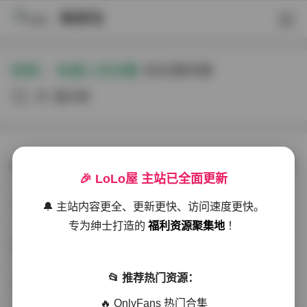
映研社
标签：
动漫二次元图
的文章列表
共2篇文章
ChihunHentai二次元高清动漫图集493P 4.68GB打包下载
🎉 LoLo屋 主站已全面更新
典藏资源
2025-11-30
283 热度
0评论
🔔 主站内容更全、更新更快、访问速度更快。
专为绅士打造的
福利资源聚集地
！
二次元动漫连衣裙美女图片合集4660P 14.4GB打包下载
📂 推荐热门资源：
秀人网专区
2025-11-30
312 热度
0评论
🔥 OnlyFans 热门合集