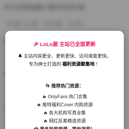
布丁大法写真合集227套74GB打包下载
岛遇
2天前
26 热度
0评论
布丁大法写真合集227套74GB打包下载
🎉 LoLo屋 主站已全面更新
🔔 主站内容更全、更新更快、访问速度更快。
丝模写真
6天前
27 热度
0评论
专为绅士打造的
福利资源聚集地
！
布丁大法写真合集226套73GB打包下载
📂 推荐热门资源：
会员尊享
7天前
33 热度
0评论
🔥 OnlyFans 热门合集
🔥 推特福利Coser 内购资源
布丁大法写真合集225套73GB
🔥 各大机构写真全集
🔥 网红反差精选资源
写真合集
17天前
51 热度
0评论
💎 更多独家资源，等你发现！