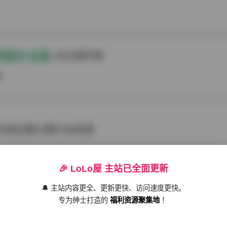
特图片合集
的文章列表
章
by写真合集10期7GB资源
摄影趋势的从业者，Annie_baby的创作始终在业内保持着独特辨识度。
她在光影塑造与情绪表达上的进阶轨迹，7GB的超清资源包堪称视觉档
🎉 LoLo屋 主站已全面更新
nie_baby 秀人网全套合集10期 7GB 下载 从摄影专业视角观察，Annie_
weme
2026-01-10
263 热度
0评论
首推其标志性的「窗景光影」系列，巧妙利用百叶窗格栅制造的
🔔 主站内容更全、更新更快、访问速度更快。
专为绅士打造的
福利资源聚集地
！
aby秀人网全套10期写真合集 7GB资源下载