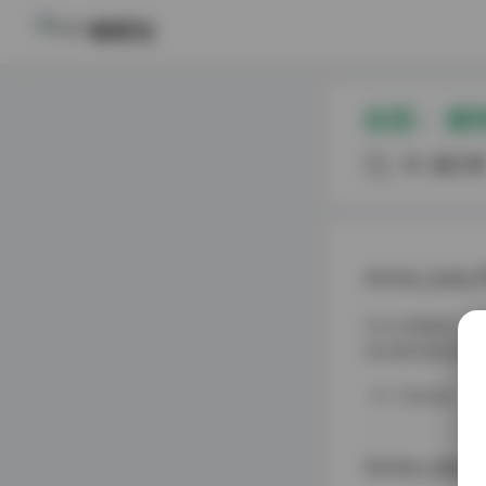
🗂️ 文章导航
映研社
1. Annie_baby写真合集10期7GB资
源
标签：
模
2. Annie_baby秀人网全套10期写真
合集 7GB资源下载
共2篇文
Annie_ba
作为长期跟踪人像
真合集完整收录了
访问原始页面: An
写真合集
三大视觉体系：
Annie_b