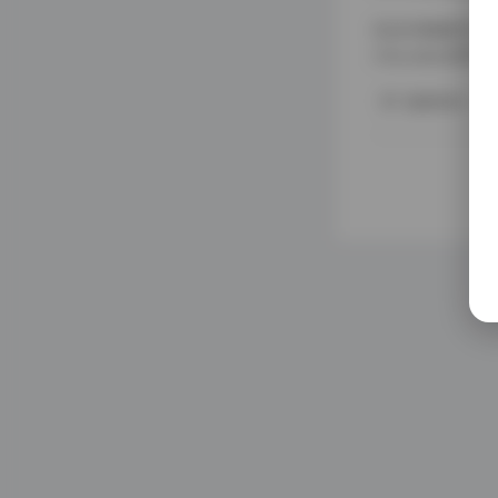
在当今网络时代，
nnie_baby
盛宴。 Anni
秘语空间
她的写真作品不