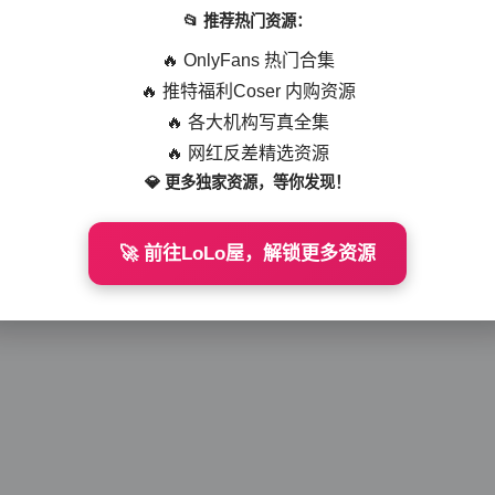
📂 推荐热门资源：
写真集已成为许多人欣赏艺术、放松心情的重要方式。今天要为大家介绍
在秀人网发布的全套10期写真合集，总容量高达7GB的优质资源，为写真爱好
🔥 OnlyFans 热门合集
e_baby作为一位备受瞩目的网络模特，以其独特的气质和多样化的风格在写
🔥 推特福利Coser 内购资源
weme
2025-12-22
294 热度
0评论
仅展现了姣好的容貌，更通过不同的拍摄角度和场景布置，呈现出多面的
🔥 各大机构写真全集
🔥 网红反差精选资源
💎 更多独家资源，等你发现！
没有更多了
🚀 前往LoLo屋，解锁更多资源