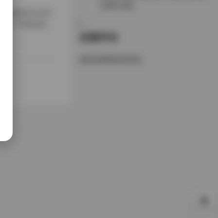
【13P 4V】
的是备受关注的A
者提供了丰富的视觉
真界占有一席之地。
近期评论
个人魅力。从
您尚未收到任何评论。