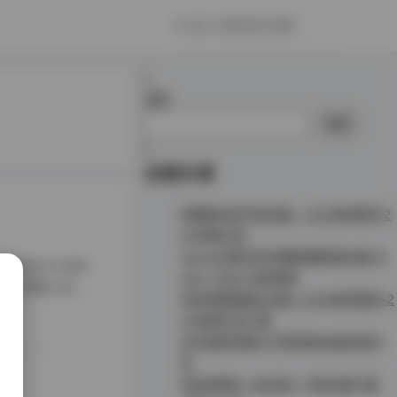
搜索
搜索
近期文章
徐樱菡抖音写真合集：132P高清照片2
4V视频打包
Taoyii/尤娜 虎牙热舞直播视频合集 [6
这次解析的10期写
54V-176G] 持续更新
案库的典藏之选。
抖音徐樱菡最全合集: 132P高清美图+2
baby的创作可分为
4V视频打包下载
幻宇星球你姨NY写真视频合集资源分
享
抖音肉醉兔（肉玉兔）写真合集下载