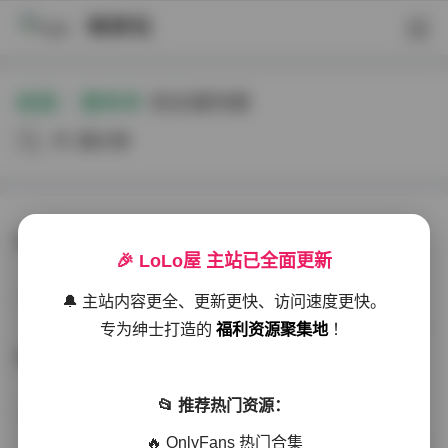
映研社
标签：
肥羊羊
的文章列表
共3篇文章
岛遇肥羊羊抖音图片视频合集下载 31P64V665M
🎉 LoLo屋 主站已全面更新
岛遇
5天前
25 热度
0评论
🔔 主站内容更全、更新更快、访问速度更快。
专为绅士打造的
福利资源聚集地
！
岛遇 抖音肥羊羊合集 31P 62V 665M 下载
📂 推荐热门资源：
写真散本
11天前
37 热度
0评论
🔥 OnlyFans 热门合集