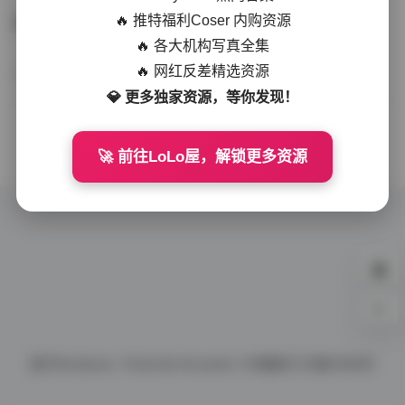
🔥 推特福利Coser 内购资源
岛遇 抖音肥羊羊 27P 58V 665M 合集
🔥 各大机构写真全集
🔥 网红反差精选资源
写真合集
19天前
50 热度
0评论
💎 更多独家资源，等你发现！
没有更多了
🚀 前往LoLo屋，解锁更多资源
0%
基于
Wordpress.
Theme By
Document.
ICP备案号
ICP备10086号